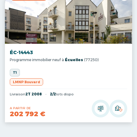
ÉC-14443
Programme immobilier neuf à
Écuelles
(77250)
T1
LMNP Bouvard
Livraison
2T 2008
2/2
lots dispo
A PARTIR DE
202 792 €