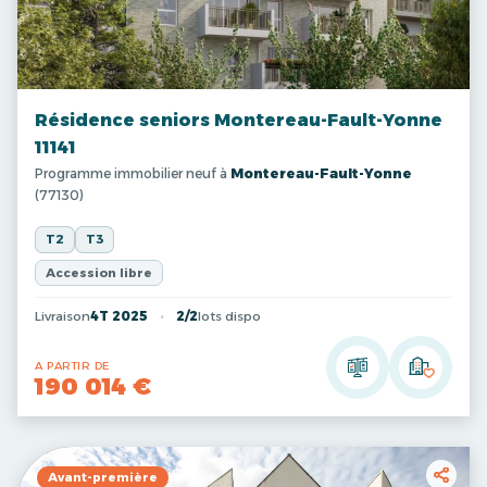
Résidence seniors Montereau-Fault-Yonne
11141
Programme immobilier neuf à
Montereau-Fault-Yonne
(77130)
T2
T3
Accession libre
Livraison
4T 2025
2/2
lots dispo
A PARTIR DE
190 014 €
Avant-première