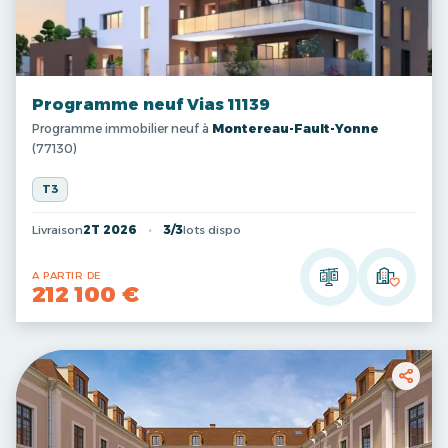
Programme neuf Vias 11139
Programme immobilier neuf à
Montereau-Fault-Yonne
(77130)
T3
Livraison
2T 2026
3/3
lots dispo
A PARTIR DE
212 100 €