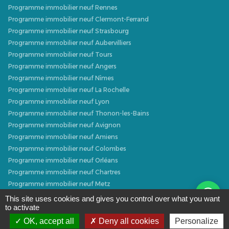
Programme immobilier neuf Rennes
Programme immobilier neuf Clermont-Ferrand
Programme immobilier neuf Strasbourg
Programme immobilier neuf Aubervilliers
Programme immobilier neuf Tours
Programme immobilier neuf Angers
Programme immobilier neuf Nîmes
Programme immobilier neuf La Rochelle
Programme immobilier neuf Lyon
Programme immobilier neuf Thonon-les-Bains
Programme immobilier neuf Avignon
Programme immobilier neuf Amiens
Programme immobilier neuf Colombes
Programme immobilier neuf Orléans
Programme immobilier neuf Chartres
Programme immobilier neuf Metz
Programme immobilier neuf Caen
This site uses cookies and gives you control over what you want
to activate
Programme immobilier neuf Dijon
Programme immobilier neuf Villeurbanne
OK, accept all
Deny all cookies
Personalize