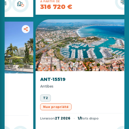
A PARTIR DE
316 720 €
ANT-15519
Antibes
T2
Nue propriété
Livraison
2T 2026
1/1
lots dispo