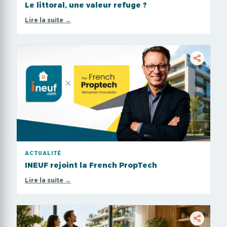
Le littoral, une valeur refuge ?
Pl
Lire la suite →
Li
ACTUALITÉ
A
INEUF rejoint la French PropTech
A
Lire la suite →
Li