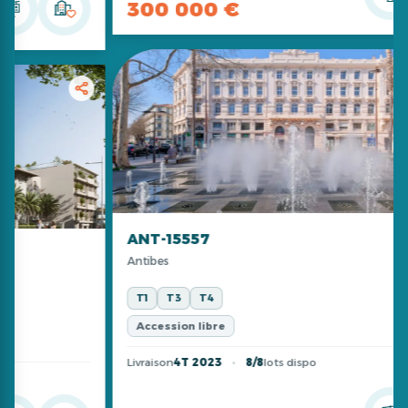
300 000 €
ANT-15557
Antibes
T1
T3
T4
Accession libre
Livraison
4T 2023
8/8
lots dispo