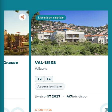
Livraison rapide
VAL-15138
Vallauris
T2
T3
Accession libre
Livraison
1T 2027
4/7
lots dispo
A PARTIR DE