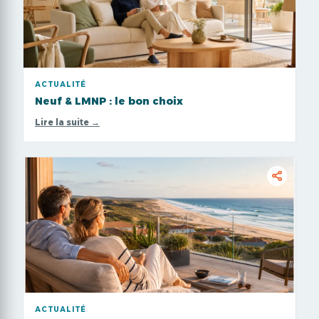
ACTUALITÉ
A
Neuf & LMNP : le bon choix
U
Lire la suite →
Li
ACTUALITÉ
A