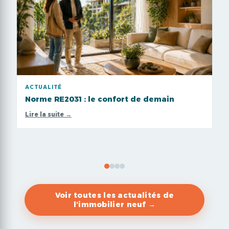
ACTUALITÉ
A
Norme RE2031 : le confort de demain
W
Lire la suite →
Li
Voir toutes les actualités de
l'immobilier neuf →