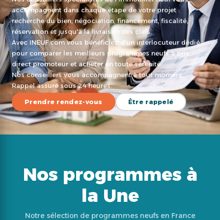
accompagnent dans chaque étape de votre projet :
recherche du bien, négociation, financement, fiscalité,
réservation et jusqu'à la livraison des clefs.
Avec INEUF.com vous bénéficiez d'un interlocuteur dédié
pour comparer les meilleurs programmes neufs à prix
direct promoteur et acheter en toute sérénité.
Nos conseillers vous accompagnent à tout moment.
Rappel assuré sous 24 heures.
Prendre rendez-vous
Être rappelé
Nos programmes à
la Une
Notre sélection de programmes neufs en France