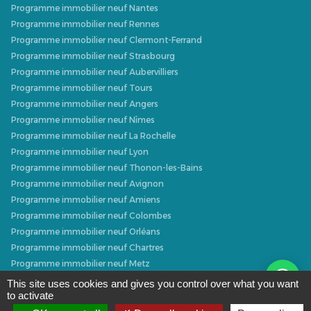
Programme immobilier neuf Nantes
Programme immobilier neuf Rennes
Programme immobilier neuf Clermont-Ferrand
Programme immobilier neuf Strasbourg
Programme immobilier neuf Aubervilliers
Programme immobilier neuf Tours
Programme immobilier neuf Angers
Programme immobilier neuf Nîmes
Programme immobilier neuf La Rochelle
Programme immobilier neuf Lyon
Programme immobilier neuf Thonon-les-Bains
Programme immobilier neuf Avignon
Programme immobilier neuf Amiens
Programme immobilier neuf Colombes
Programme immobilier neuf Orléans
Programme immobilier neuf Chartres
Programme immobilier neuf Metz
Programme immobilier neuf Caen
This site uses cookies and gives you control over what you want
to activate
Programme immobilier neuf Dijon