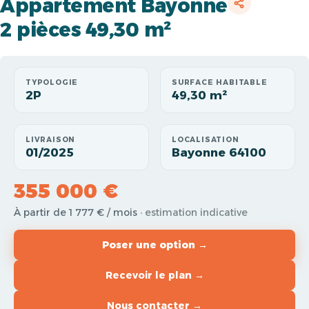
Appartement Bayonne
2 pièces 49,30 m²
TYPOLOGIE
SURFACE HABITABLE
2P
49,30 m²
LIVRAISON
LOCALISATION
01/2025
Bayonne 64100
355 000 €
À partir de 1 777 € / mois
· estimation indicative
Poser une option →
Recevoir le plan →
Nous contacter →