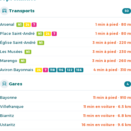
Transports
50
Arsenal
1 min à pied · 80 m
N1
24
7
Place Saint-André
1 min à pied · 80 m
N1
24
7
Église Saint-André
3 min à pied · 220 m
N1
Les Musées
3 min à pied · 230 m
N1
Marengo
3 min à pied · 260 m
N1
Aviron Bayonnais
4 min à pied · 310 m
24
7
118
116
122
156
Gares
4
Bayonne
11 min à pied · 910 m
Villefranque
11 min en voiture · 6.5 km
Biarritz
11 min en voiture · 6.8 km
Ustaritz
16 min en voiture · 9.6 km