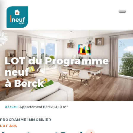
LOT du Programme
neuf
à Berck
Accueil
Appartement Berck 61,50 m²
PROGRAMME IMMOBILIER
LOT A03