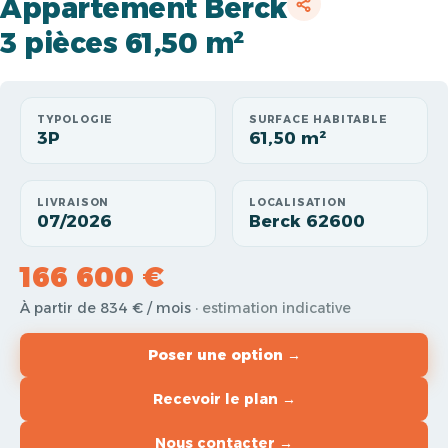
Appartement Berck
3 pièces 61,50 m²
TYPOLOGIE
SURFACE HABITABLE
3P
61,50 m²
LIVRAISON
LOCALISATION
07/2026
Berck 62600
166 600 €
À partir de 834 € / mois
· estimation indicative
Poser une option →
Recevoir le plan →
Nous contacter →