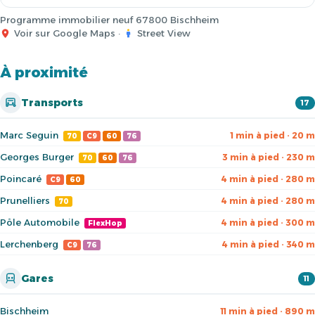
Programme immobilier neuf 67800 Bischheim
Voir sur Google Maps
·
Street View
À proximité
Transports
17
Marc Seguin
1 min à pied · 20 m
70
C9
60
76
Georges Burger
3 min à pied · 230 m
70
60
76
Poincaré
4 min à pied · 280 m
C9
60
Prunelliers
4 min à pied · 280 m
70
Pôle Automobile
4 min à pied · 300 m
FlexHop
Lerchenberg
4 min à pied · 340 m
C9
76
Gares
11
Bischheim
11 min à pied · 890 m