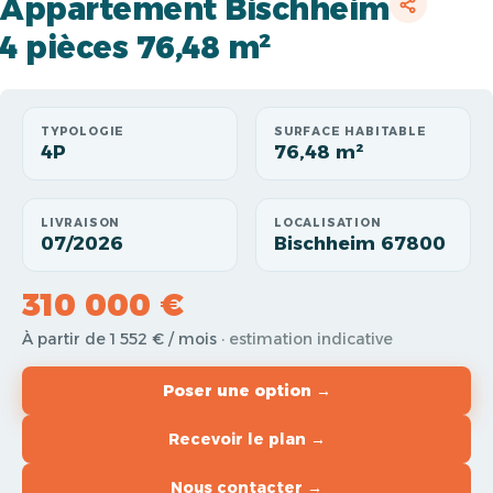
Appartement Bischheim
4 pièces 76,48 m²
TYPOLOGIE
SURFACE HABITABLE
4P
76,48 m²
LIVRAISON
LOCALISATION
07/2026
Bischheim 67800
310 000 €
À partir de 1 552 € / mois
· estimation indicative
Poser une option →
Recevoir le plan →
Nous contacter →