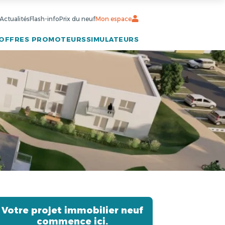
Actualités
Flash-info
Prix du neuf
Mon espace
OFFRES PROMOTEURS
SIMULATEURS
Votre projet immobilier neuf
commence ici.