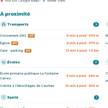
Voir sur Google Maps
·
Street View
À proximité
Transports
3
Croisement D62
B
8 min à pied · 630 m
217
Église
L
8 min à pied · 670 m
217
Gare - parking
13 min à pied · 1.0 km
217
Écoles
2
École primaire publique La Fontaine
C
9 min à pied · 690 m
Cariou
M
Crèche à l'Abord'âges de Caulnes
10 min à pied · 830 m
Santé
1