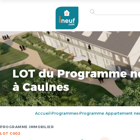
LOT du Programme n
à Caulnes
Accueil
Programmes
Programme Appartement neuf
›
›
PROGRAMME IMMOBILIER
LOT C002