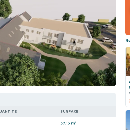
N
UANTITÉ
SURFACE
37,15 m²