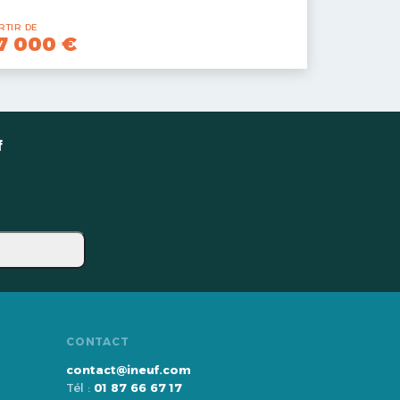
RTIR DE
7 000 €
f
CONTACT
contact@ineuf.com
Tél :
01 87 66 67 17