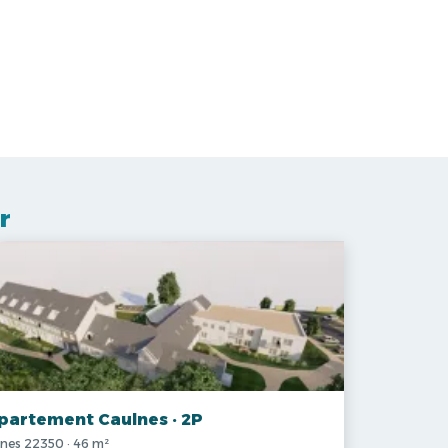
r
partement Caulnes · 2P
nes 22350 · 46 m²