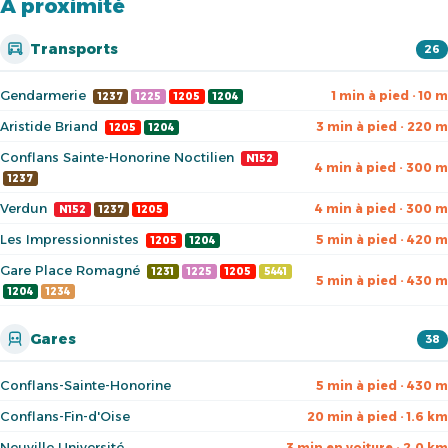
À proximité
Transports
26
Gendarmerie
1 min à pied · 10 m
1237
1225
1205
1204
Aristide Briand
3 min à pied · 220 m
1205
1204
Conflans Sainte-Honorine Noctilien
N152
4 min à pied · 300 m
1237
Verdun
4 min à pied · 300 m
N152
1237
1205
Les Impressionnistes
5 min à pied · 420 m
1205
1204
Gare Place Romagné
1231
1225
1205
5441
5 min à pied · 430 m
1204
1234
Gares
38
Conflans-Sainte-Honorine
5 min à pied · 430 m
Conflans-Fin-d'Oise
20 min à pied · 1.6 km
Neuville Université
3 min en voiture · 2.0 km