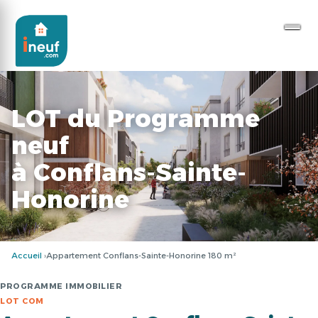
LOT du Programme
neuf
à Conflans-Sainte-
Honorine
Accueil
Appartement Conflans-Sainte-Honorine 180 m²
PROGRAMME IMMOBILIER
LOT COM