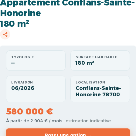
Appartement Conflans-Sainte-
Honorine
180 m²
TYPOLOGIE
SURFACE HABITABLE
—
180 m²
LIVRAISON
LOCALISATION
06/2026
Conflans-Sainte-
Honorine 78700
580 000 €
À partir de 2 904 € / mois
· estimation indicative
Poser une option →