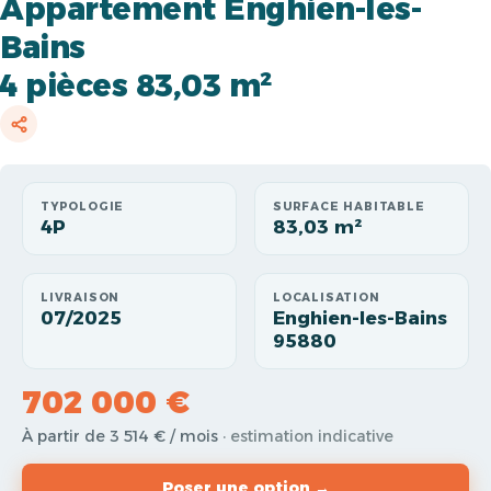
Appartement Enghien-les-
Bains
4 pièces 83,03 m²
TYPOLOGIE
SURFACE HABITABLE
4P
83,03 m²
LIVRAISON
LOCALISATION
07/2025
Enghien-les-Bains
95880
702 000 €
À partir de 3 514 € / mois
· estimation indicative
Poser une option →