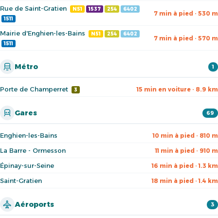
Rue de Saint-Gratien
N51
1537
254
6402
7 min à pied · 530 m
1511
Mairie d'Enghien-les-Bains
N51
254
6402
7 min à pied · 570 m
1511
Métro
1
Porte de Champerret
15 min en voiture · 8.9 km
3
Gares
69
Enghien-les-Bains
10 min à pied · 810 m
La Barre - Ormesson
11 min à pied · 910 m
Épinay-sur-Seine
16 min à pied · 1.3 km
Saint-Gratien
18 min à pied · 1.4 km
Aéroports
3