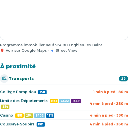
Programme immobilier neuf 95880 Enghien-les-Bains
Voir sur Google Maps
·
Street View
À proximité
Transports
29
Collège Pompidou
1 min à pied · 80 m
1511
Limite des Départements
N51
6402
1537
4 min à pied · 280 m
254
Casino
4 min à pied · 330 m
N51
254
6402
1511
Coussaye-Soupirs
4 min à pied · 360 m
1511