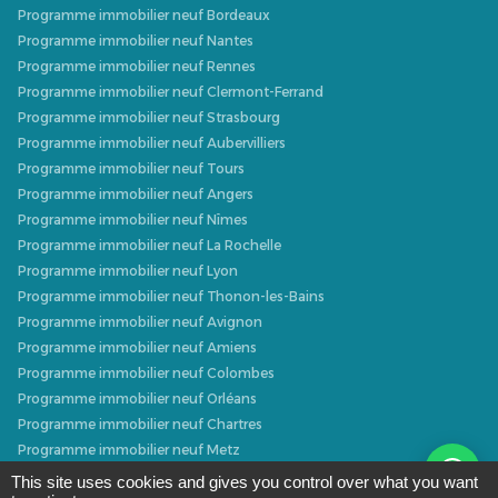
Programme immobilier neuf Bordeaux
Programme immobilier neuf Nantes
Programme immobilier neuf Rennes
Programme immobilier neuf Clermont-Ferrand
Programme immobilier neuf Strasbourg
Programme immobilier neuf Aubervilliers
Programme immobilier neuf Tours
Programme immobilier neuf Angers
Programme immobilier neuf Nîmes
Programme immobilier neuf La Rochelle
Programme immobilier neuf Lyon
Programme immobilier neuf Thonon-les-Bains
Programme immobilier neuf Avignon
Programme immobilier neuf Amiens
Programme immobilier neuf Colombes
Programme immobilier neuf Orléans
Programme immobilier neuf Chartres
Programme immobilier neuf Metz
Programme immobilier neuf Caen
This site uses cookies and gives you control over what you want