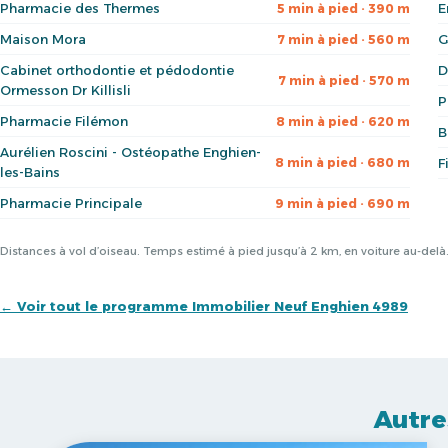
Pharmacie des Thermes
E
5 min à pied · 390 m
Maison Mora
G
7 min à pied · 560 m
Cabinet orthodontie et pédodontie
D
7 min à pied · 570 m
Ormesson Dr Killisli
P
Pharmacie Filémon
8 min à pied · 620 m
B
Aurélien Roscini - Ostéopathe Enghien-
8 min à pied · 680 m
F
les-Bains
Pharmacie Principale
9 min à pied · 690 m
Distances à vol d’oiseau. Temps estimé à pied jusqu’à 2 km, en voiture au-del
← Voir tout le programme Immobilier Neuf Enghien 4989
Autre