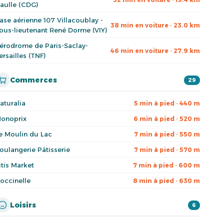
aulle (CDG)
ase aérienne 107 Villacoublay -
38 min en voiture · 23.0 km
ous-lieutenant René Dorme (VIY)
érodrome de Paris-Saclay-
46 min en voiture · 27.9 km
ersailles (TNF)
Commerces
29
aturalia
5 min à pied · 440 m
onoprix
6 min à pied · 520 m
e Moulin du Lac
7 min à pied · 550 m
oulangerie Pâtisserie
7 min à pied · 570 m
itis Market
7 min à pied · 600 m
occinelle
8 min à pied · 630 m
Loisirs
6