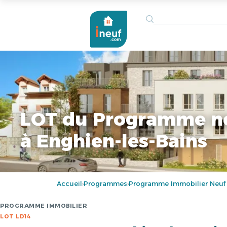
LOT du Programme n
à Enghien-les-Bains
Accueil
Programmes
Programme Immobilier Neuf
›
›
PROGRAMME IMMOBILIER
LOT LD14