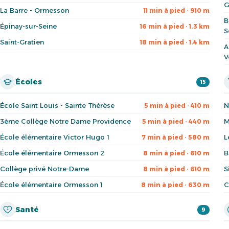
G
La Barre - Ormesson
11 min à pied · 910 m
B
Épinay-sur-Seine
16 min à pied · 1.3 km
S
Saint-Gratien
18 min à pied · 1.4 km
A
V
Écoles
15
École Saint Louis - Sainte Thérèse
N
5 min à pied · 410 m
3ème Collège Notre Dame Providence
M
5 min à pied · 440 m
École élémentaire Victor Hugo 1
L
7 min à pied · 580 m
École élémentaire Ormesson 2
B
8 min à pied · 610 m
Collège privé Notre-Dame
S
8 min à pied · 610 m
École élémentaire Ormesson 1
C
8 min à pied · 630 m
Santé
9