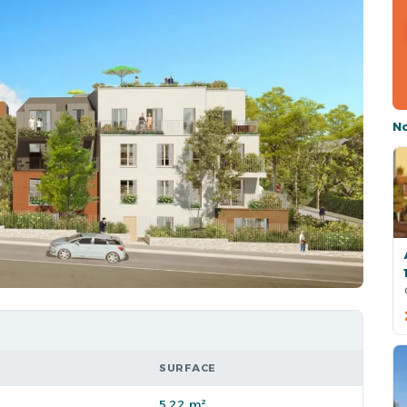
N
SURFACE
5,22 m²