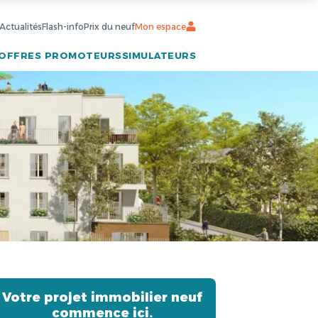
Actualités
Flash-info
Prix du neuf
Mon espace
OFFRES PROMOTEURS
SIMULATEURS
Votre projet immobilier neuf
commence ici.