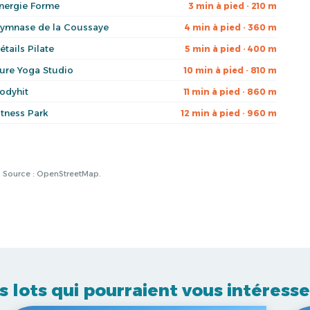
nergie Forme
3 min à pied · 210 m
ymnase de la Coussaye
4 min à pied · 360 m
étails Pilate
5 min à pied · 400 m
ure Yoga Studio
10 min à pied · 810 m
odyhit
11 min à pied · 860 m
itness Park
12 min à pied · 960 m
à. Source : OpenStreetMap.
s lots qui pourraient vous intéresse