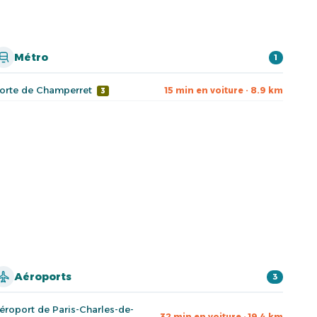
Métro
1
orte de Champerret
15 min en voiture · 8.9 km
3
Aéroports
3
éroport de Paris-Charles-de-
32 min en voiture · 19.4 km