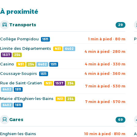
À proximité
Transports
29
Collège Pompidou
P
1 min à pied · 80 m
1511
Limite des Départements
N51
6402
4 min à pied · 280 m
1537
254
Casino
4 min à pied · 330 m
N51
254
6402
1511
Coussaye-Soupirs
4 min à pied · 360 m
1511
Rue de Saint-Gratien
N51
1537
254
7 min à pied · 530 m
6402
1511
Mairie d'Enghien-les-Bains
N51
254
7 min à pied · 570 m
6402
1511
Gares
69
Enghien-les-Bains
A
10 min à pied · 810 m