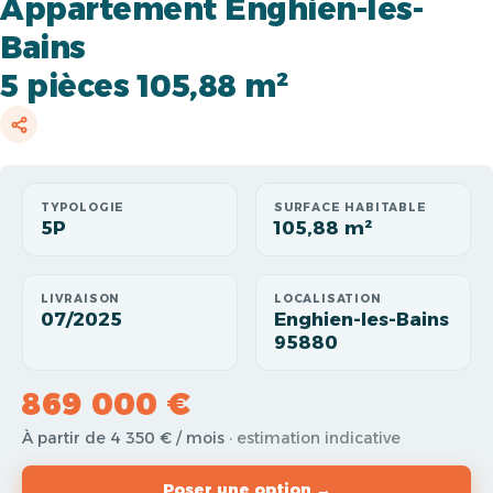
Appartement Enghien-les-
Bains
5 pièces 105,88 m²
TYPOLOGIE
SURFACE HABITABLE
5P
105,88 m²
LIVRAISON
LOCALISATION
07/2025
Enghien-les-Bains
95880
869 000 €
À partir de 4 350 € / mois
· estimation indicative
Poser une option →