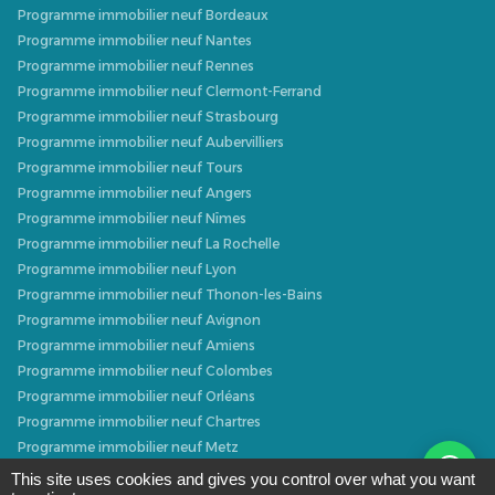
Programme immobilier neuf Bordeaux
Programme immobilier neuf Nantes
Programme immobilier neuf Rennes
Programme immobilier neuf Clermont-Ferrand
Programme immobilier neuf Strasbourg
Programme immobilier neuf Aubervilliers
Programme immobilier neuf Tours
Programme immobilier neuf Angers
Programme immobilier neuf Nîmes
Programme immobilier neuf La Rochelle
Programme immobilier neuf Lyon
Programme immobilier neuf Thonon-les-Bains
Programme immobilier neuf Avignon
Programme immobilier neuf Amiens
Programme immobilier neuf Colombes
Programme immobilier neuf Orléans
Programme immobilier neuf Chartres
Programme immobilier neuf Metz
Programme immobilier neuf Caen
This site uses cookies and gives you control over what you want