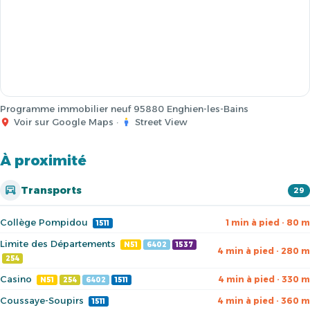
Programme immobilier neuf 95880 Enghien-les-Bains
Voir sur Google Maps
·
Street View
À proximité
Transports
29
Collège Pompidou
1 min à pied · 80 m
1511
Limite des Départements
N51
6402
1537
4 min à pied · 280 m
254
Casino
4 min à pied · 330 m
N51
254
6402
1511
Coussaye-Soupirs
4 min à pied · 360 m
1511