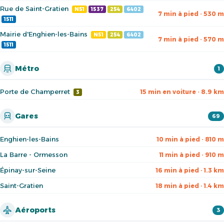
Rue de Saint-Gratien
N51
1537
254
6402
7 min à pied · 530 m
1511
Mairie d'Enghien-les-Bains
N51
254
6402
7 min à pied · 570 m
1511
Métro
1
Porte de Champerret
15 min en voiture · 8.9 km
3
Gares
69
Enghien-les-Bains
10 min à pied · 810 m
La Barre - Ormesson
11 min à pied · 910 m
Épinay-sur-Seine
16 min à pied · 1.3 km
Saint-Gratien
18 min à pied · 1.4 km
Aéroports
3