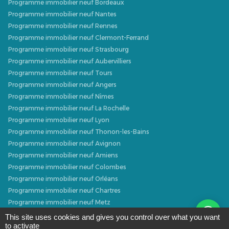
Programme immobilier neuf Bordeaux
Programme immobilier neuf Nantes
Programme immobilier neuf Rennes
Programme immobilier neuf Clermont-Ferrand
Programme immobilier neuf Strasbourg
Programme immobilier neuf Aubervilliers
Programme immobilier neuf Tours
Programme immobilier neuf Angers
Programme immobilier neuf Nîmes
Programme immobilier neuf La Rochelle
Programme immobilier neuf Lyon
Programme immobilier neuf Thonon-les-Bains
Programme immobilier neuf Avignon
Programme immobilier neuf Amiens
Programme immobilier neuf Colombes
Programme immobilier neuf Orléans
Programme immobilier neuf Chartres
Programme immobilier neuf Metz
Programme immobilier neuf Caen
This site uses cookies and gives you control over what you want
to activate
Programme immobilier neuf Dijon