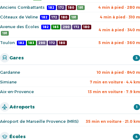
Anciens Combattants
4 min à pied · 280 m
182
172
180
191
Côteaux de Veline
4 min à pied · 310 m
182
172
180
191
Avenue des Écoles
182
183
290
172
180
4 min à pied · 340 m
191
Toulon
5 min à pied · 360 m
182
183
290
172
180
Gares
3
Gardanne
10 min à pied · 840 m
Simiane
7 min en voiture · 4.4 km
Aix-en-Provence
13 min en voiture · 7.9 km
Aéroports
1
Aéroport de Marseille Provence (MRS)
35 min en voiture · 21.0 km
Écoles
4