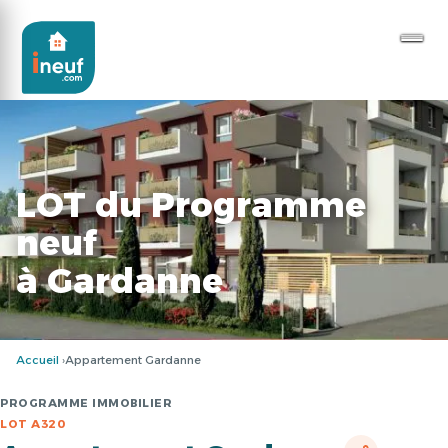
LOT du Programme
neuf
à Gardanne
Accueil
Appartement Gardanne
PROGRAMME IMMOBILIER
LOT A320