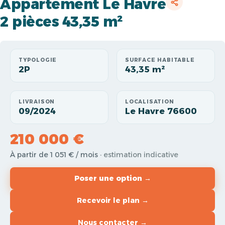
Appartement Le Havre
2 pièces 43,35 m²
TYPOLOGIE
SURFACE HABITABLE
2P
43,35 m²
LIVRAISON
LOCALISATION
09/2024
Le Havre 76600
210 000 €
À partir de 1 051 € / mois
· estimation indicative
Poser une option →
Recevoir le plan →
Nous contacter →