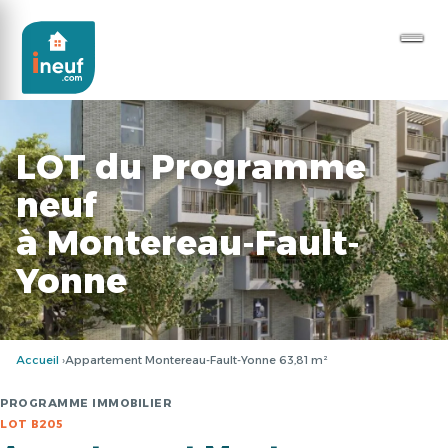
LOT du Programme
neuf
à Montereau-Fault-
Yonne
Accueil
Appartement Montereau-Fault-Yonne 63,81 m²
PROGRAMME IMMOBILIER
LOT B205