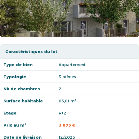
Caractéristiques du lot
Type de bien
Appartement
Typologie
3 pièces
Nb de chambres
2
Surface habitable
63,81 m²
Étage
R+2
Prix au m²
3 873 €
Date de livraison
12/2025