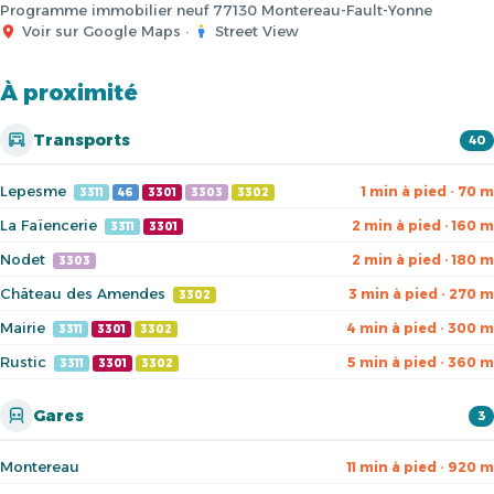
Programme immobilier neuf 77130 Montereau-Fault-Yonne
Voir sur Google Maps
·
Street View
À proximité
Transports
40
Lepesme
1 min à pied · 70 m
3311
46
3301
3303
3302
La Faïencerie
2 min à pied · 160 m
3311
3301
Nodet
2 min à pied · 180 m
3303
Château des Amendes
3 min à pied · 270 m
3302
Mairie
4 min à pied · 300 m
3311
3301
3302
Rustic
5 min à pied · 360 m
3311
3301
3302
Gares
3
Montereau
11 min à pied · 920 m