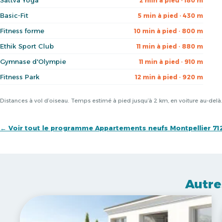
Sattva Yoga
2 min à pied · 180 m
Basic-Fit
5 min à pied · 430 m
Fitness forme
10 min à pied · 800 m
Ethik Sport Club
11 min à pied · 880 m
Gymnase d'Olympie
11 min à pied · 910 m
Fitness Park
12 min à pied · 920 m
Distances à vol d’oiseau. Temps estimé à pied jusqu’à 2 km, en voiture au-del
← Voir tout le programme Appartements neufs Montpellier 71
Autre