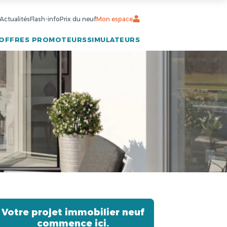
Actualités
Flash-info
Prix du neuf
Mon espace
OFFRES PROMOTEURS
SIMULATEURS
Votre projet immobilier neuf
commence ici.