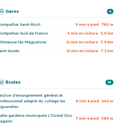
Gares
4
ontpellier Saint-Roch
9 min à pied · 760 m
ontpellier-Sud-de-France
5 min en voiture · 3.0 km
illeneuve-lès-Maguelone
12 min en voiture · 7.0 km
aint-Aunès
12 min en voiture · 7.2 km
Écoles
19
ection d'enseignement général et
rofessionnel adapté du collège les
6 min à pied · 440 m
iguerelles
alte-garderie municipale L'Oustal Dou
7 min à pied · 580 m
aganis