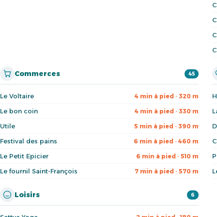
C
C
C
C
Commerces
45
Le Voltaire
H
4 min à pied · 320 m
Le bon coin
L
4 min à pied · 330 m
Utile
D
5 min à pied · 390 m
Festival des pains
C
6 min à pied · 460 m
Le Petit Epicier
P
6 min à pied · 510 m
Le fournil Saint-François
L
7 min à pied · 570 m
Loisirs
6