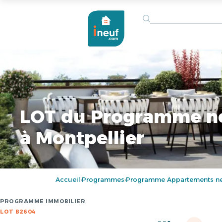
LOT du Programme n
à Montpellier
Accueil
Programmes
Programme Appartements neu
›
›
PROGRAMME IMMOBILIER
LOT B2604