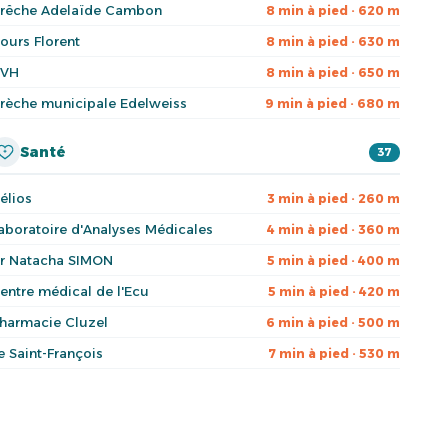
rêche Adelaïde Cambon
8 min à pied · 620 m
ours Florent
8 min à pied · 630 m
VH
8 min à pied · 650 m
rèche municipale Edelweiss
9 min à pied · 680 m
Santé
37
élios
3 min à pied · 260 m
aboratoire d'Analyses Médicales
4 min à pied · 360 m
r Natacha SIMON
5 min à pied · 400 m
entre médical de l'Ecu
5 min à pied · 420 m
harmacie Cluzel
6 min à pied · 500 m
e Saint-François
7 min à pied · 530 m