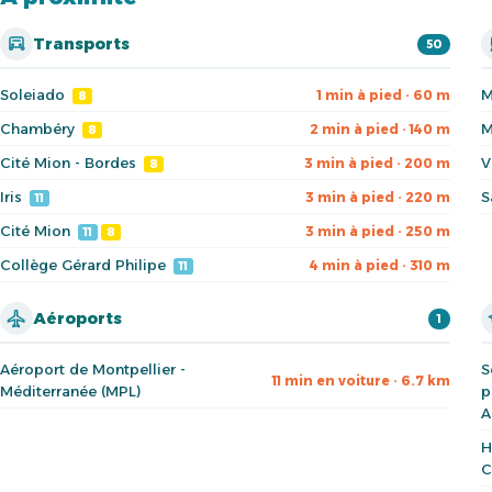
Transports
50
Soleiado
M
1 min à pied · 60 m
8
Chambéry
M
2 min à pied · 140 m
8
Cité Mion - Bordes
V
3 min à pied · 200 m
8
Iris
S
3 min à pied · 220 m
11
Cité Mion
3 min à pied · 250 m
11
8
Collège Gérard Philipe
4 min à pied · 310 m
11
Aéroports
1
Aéroport de Montpellier -
S
11 min en voiture · 6.7 km
Méditerranée (MPL)
p
A
H
C