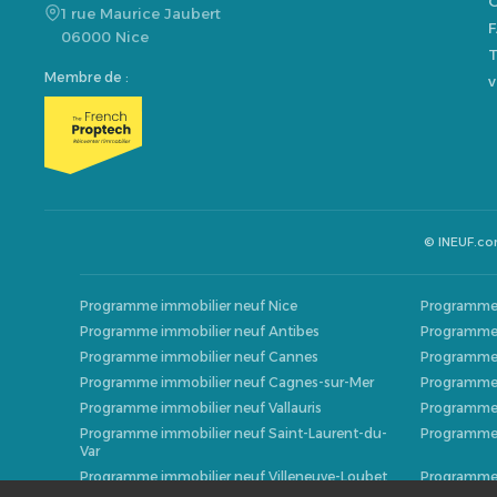
G
1 rue Maurice Jaubert
F
06000 Nice
T
Membre de :
v
© INEUF.c
Programme immobilier neuf Nice
Programme 
Programme immobilier neuf Antibes
Programme 
Programme immobilier neuf Cannes
Programme 
Programme immobilier neuf Cagnes-sur-Mer
Programme 
Programme immobilier neuf Vallauris
Programme 
Programme immobilier neuf Saint-Laurent-du-
Programme 
Var
Programme immobilier neuf Villeneuve-Loubet
Programme 