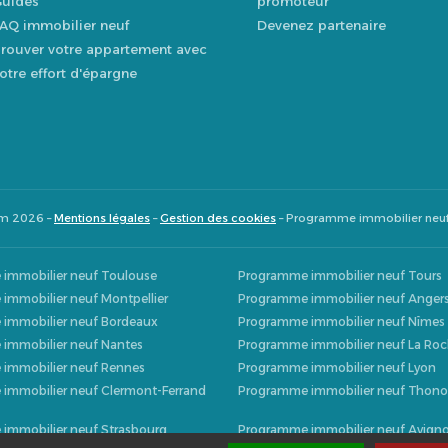
uides
promoteur
AQ immobilier neuf
Devenez partenaire
rouver votre appartement avec
otre effort d'épargne
om 2026 –
Mentions légales
–
Gestion des cookies
– Programme immobilier neu
immobilier neuf Toulouse
Programme immobilier neuf Tours
immobilier neuf Montpellier
Programme immobilier neuf Anger
immobilier neuf Bordeaux
Programme immobilier neuf Nîmes
immobilier neuf Nantes
Programme immobilier neuf La Roc
immobilier neuf Rennes
Programme immobilier neuf Lyon
immobilier neuf Clermont-Ferrand
Programme immobilier neuf Thono
immobilier neuf Strasbourg
Programme immobilier neuf Avign