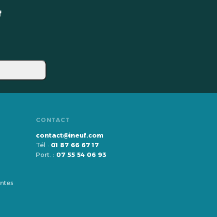
f
CONTACT
contact@ineuf.com
Tél :
01 87 66 67 17
Port. :
07 55 54 06 93
ntes