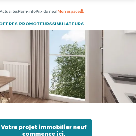
Actualités
Flash-info
Prix du neuf
Mon espace
OFFRES PROMOTEURS
SIMULATEURS
Votre projet immobilier neuf
commence ici.