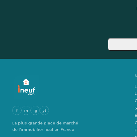
L
L
O
S
f
in
ig
yt
É
O
La plus grande place de marché
de l'immobilier neuf en France
F