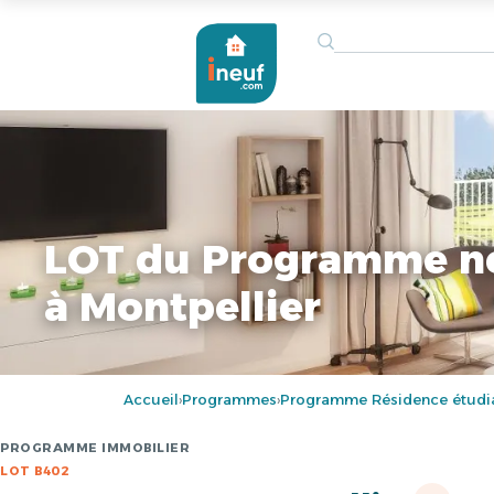
LOT du Programme n
à Montpellier
Accueil
Programmes
Programme Résidence étudia
›
›
PROGRAMME IMMOBILIER
LOT B402