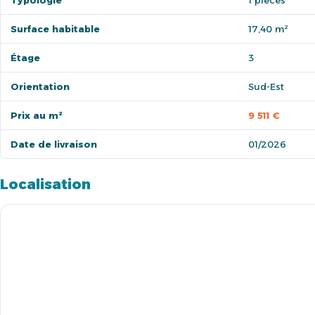
Typologie
1 pièces
Surface habitable
17,40 m²
Étage
3
Orientation
Sud-Est
Prix au m²
9 511 €
Date de livraison
01/2026
Localisation