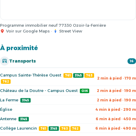
Programme immobilier neuf 77330 Ozoir-la-Ferrière
Voir sur Google Maps
·
Street View
À proximité
Transports
16
Campus Sainte-Thérèse Ouest
761
3145
763
2 min à pied · 170 m
762
Château de la Doutre - Campus Ouest
2 min à pied · 190 m
Olfi
La Ferme
2 min à pied · 190 m
3145
Église
4 min à pied · 290 m
Antenne
6 min à pied · 450 m
3145
Collège Laurencin
6 min à pied · 490 m
761
3145
763
762