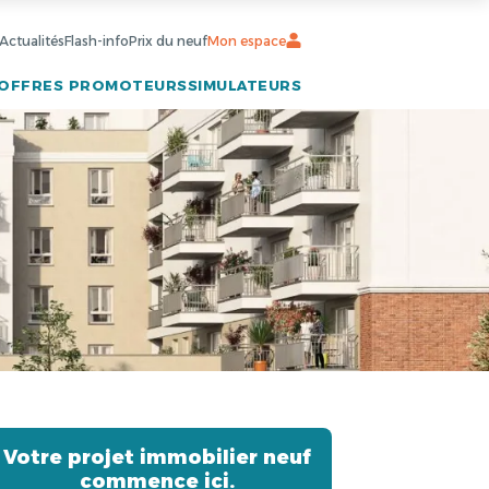
Actualités
Flash-info
Prix du neuf
Mon espace
OFFRES PROMOTEURS
SIMULATEURS
Votre projet immobilier neuf
commence ici.