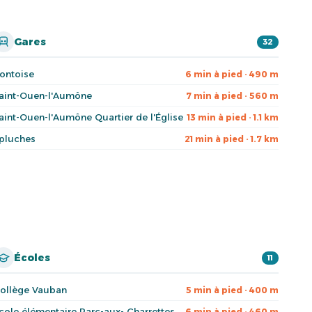
Gares
32
ontoise
6 min à pied · 490 m
aint-Ouen-l'Aumône
7 min à pied · 560 m
aint-Ouen-l'Aumône Quartier de l'Église
13 min à pied · 1.1 km
pluches
21 min à pied · 1.7 km
Écoles
11
ollège Vauban
5 min à pied · 400 m
cole élémentaire Parc-aux- Charrettes
6 min à pied · 460 m