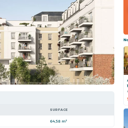
N
SURFACE
64,58 m²