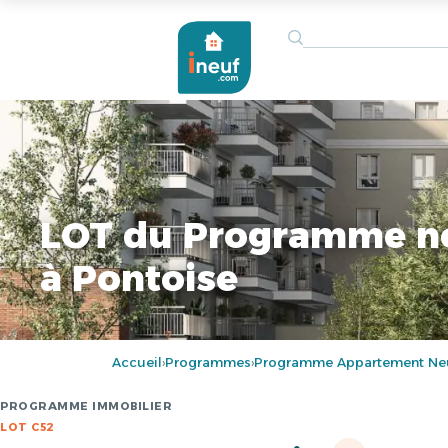
LOT du Programme n
à Pontoise
Accueil
Programmes
Programme Appartement Neu
›
›
PROGRAMME IMMOBILIER
LOT C52