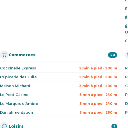
É
É
É
D
É
Commerces
20
Coccinelle Express
P
2 min à pied · 200 m
L'Épicerie des Julie
P
2 min à pied · 200 m
Maison Michard
C
3 min à pied · 200 m
Le Petit Casino
P
3 min à pied · 240 m
Le Marquis d'Ambre
D
3 min à pied · 240 m
Dari alimentation
P
3 min à pied · 250 m
Loisirs
1