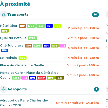
À proximité
Transports
16
Hôtel Dieu
P
1110
1206
1233
1101
1102
2 min à pied · 130 m
1103
S
Quai du Pothuis
2 min à pied · 190 m
1206
S
Cité Judiciaire
1110
1206
1101
1103
1112
4 min à pied · 310 m
É
1116
Le Pothuis
4 min à pied · 310 m
1102
Place du Général de Gaulle
5 min à pied · 400 m
Pontoise Gare - Place du Général de
5 min à pied · 400 m
Gaulle
1233
1112
1101
N150
1103
1223
Aéroports
1
Aéroport de Paris-Charles-de-
C
57 min en voiture · 34.0 km
Gaulle (CDG)
É