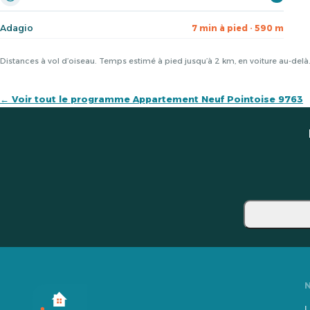
Adagio
7 min à pied · 590 m
Distances à vol d’oiseau. Temps estimé à pied jusqu’à 2 km, en voiture au-del
← Voir tout le programme Appartement Neuf Pointoise 9763
L