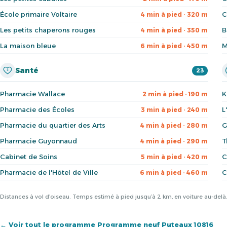
École primaire Voltaire
C
4 min à pied · 320 m
Les petits chaperons rouges
B
4 min à pied · 350 m
La maison bleue
M
6 min à pied · 450 m
Santé
23
Pharmacie Wallace
K
2 min à pied · 190 m
Pharmacie des Écoles
L
3 min à pied · 240 m
Pharmacie du quartier des Arts
G
4 min à pied · 280 m
Pharmacie Guyonnaud
T
4 min à pied · 290 m
Cabinet de Soins
C
5 min à pied · 420 m
Pharmacie de l'Hôtel de Ville
C
6 min à pied · 460 m
Distances à vol d’oiseau. Temps estimé à pied jusqu’à 2 km, en voiture au-del
← Voir tout le programme Programme neuf Puteaux 10816