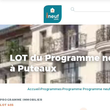
LOT du Programme n
à Puteaux
Accueil
Programmes
Programme Programme neuf
›
›
PROGRAMME IMMOBILIER
LOT 403