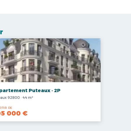
r
partement Puteaux · 2P
aux 92800 · 44 m²
RTIR DE
05 000 €