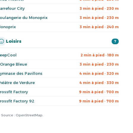
arrefour City
3 min à pied · 230 m
oulangerie du Monoprix
3 min à pied · 230 m
onoprix
3 min à pied · 240 m
Loisirs
7
eepCool
2 min à pied · 180 m
'Orange Bleue
3 min à pied · 230 m
ymnase des Pavillons
4 min à pied · 320 m
héâtre de Verdure
4 min à pied · 330 m
rossfit Factory
9 min à pied · 700 m
rossfit Factory 92
9 min à pied · 700 m
à. Source : OpenStreetMap.