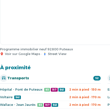
Programme immobilier neuf 92800 Puteaux
Voir sur Google Maps
·
Street View
À proximité
Transports
52
Hôpital - Pont de Puteaux
E
2 min à pied · 150 m
93
157
541
Voltaire
L
2 min à pied · 170 m
541
Wallace - Jean Jaurès
P
2 min à pied · 170 m
93
157
541