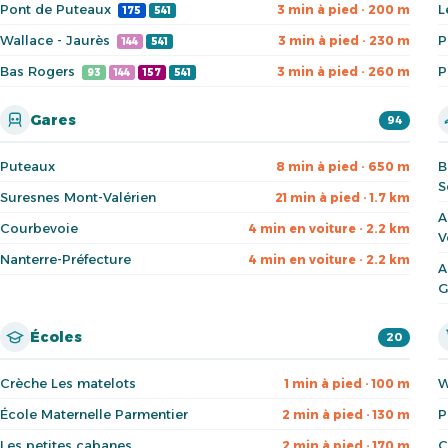
Pont de Puteaux
L
3 min à pied · 200 m
175
541
Wallace - Jaurès
P
3 min à pied · 230 m
144
541
Bas Rogers
P
3 min à pied · 260 m
93
144
157
541
Gares
94
Puteaux
B
8 min à pied · 650 m
S
Suresnes Mont-Valérien
21 min à pied · 1.7 km
A
Courbevoie
4 min en voiture · 2.2 km
V
Nanterre-Préfecture
4 min en voiture · 2.2 km
A
G
Écoles
20
Crèche Les matelots
W
1 min à pied · 100 m
École Maternelle Parmentier
P
2 min à pied · 130 m
Les petites cabanes
C
2 min à pied · 170 m