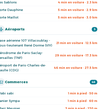
es Sablons
4 min en voiture · 2.3 km
orte Dauphine
5 min en voiture · 2.9 km
orte Maillot
5 min en voiture · 3.0 km
Aéroports
3
ase aérienne 107 Villacoublay -
21 min en voiture · 12.5 km
ous-lieutenant René Dorme (VIY)
érodrome de Paris-Saclay-
29 min en voiture · 17.3 km
ersailles (TNF)
éroport de Paris-Charles-de-
46 min en voiture · 27.5 km
aulle (CDG)
Commerces
46
abi sabi
1 min à pied · 50 m
anier Sympa
1 min à pied · 60 m
hez Meunier
3 min à pied · 230 m