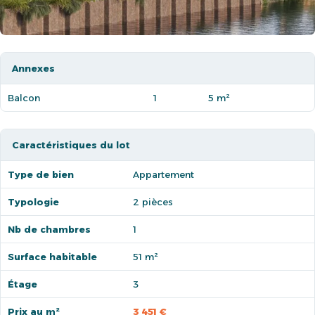
Annexes
Balcon
1
5 m²
Caractéristiques du lot
Type de bien
Appartement
Typologie
2 pièces
Nb de chambres
1
Surface habitable
51 m²
Étage
3
Prix au m²
3 451 €