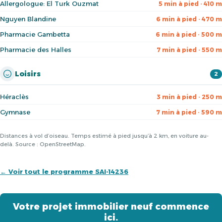
Allergologue: El Turk Ouzmat
5 min à pied · 410 m
Nguyen Blandine
6 min à pied · 470 m
Pharmacie Gambetta
6 min à pied · 500 m
Pharmacie des Halles
7 min à pied · 550 m
Loisirs
2
Héraclès
3 min à pied · 250 m
Gymnase
7 min à pied · 590 m
Distances à vol d’oiseau. Temps estimé à pied jusqu’à 2 km, en voiture au-
delà. Source : OpenStreetMap.
← Voir tout le programme SAI-14236
Votre projet immobilier neuf commence
ici.