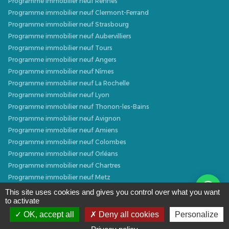
Programme immobilier neuf Rennes
Programme immobilier neuf Clermont-Ferrand
Programme immobilier neuf Strasbourg
Programme immobilier neuf Aubervilliers
Programme immobilier neuf Tours
Programme immobilier neuf Angers
Programme immobilier neuf Nîmes
Programme immobilier neuf La Rochelle
Programme immobilier neuf Lyon
Programme immobilier neuf Thonon-les-Bains
Programme immobilier neuf Avignon
Programme immobilier neuf Amiens
Programme immobilier neuf Colombes
Programme immobilier neuf Orléans
Programme immobilier neuf Chartres
Programme immobilier neuf Metz
Programme immobilier neuf Caen
This site uses cookies and gives you control over what you want
to activate
Programme immobilier neuf Dijon
Programme immobilier neuf Villeurbanne
OK, accept all
Deny all cookies
Personalize
Programme immobilier neuf Narbonne