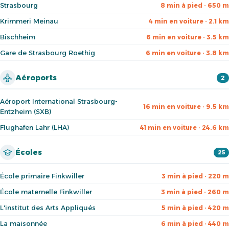
Strasbourg
8 min à pied · 650 m
Krimmeri Meinau
4 min en voiture · 2.1 km
Bischheim
6 min en voiture · 3.5 km
Gare de Strasbourg Roethig
6 min en voiture · 3.8 km
Aéroports
2
Aéroport International Strasbourg-
16 min en voiture · 9.5 km
Entzheim (SXB)
Flughafen Lahr (LHA)
41 min en voiture · 24.6 km
Écoles
25
École primaire Finkwiller
3 min à pied · 220 m
École maternelle Finkwiller
3 min à pied · 260 m
L'institut des Arts Appliqués
5 min à pied · 420 m
La maisonnée
6 min à pied · 440 m