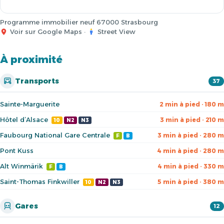
Programme immobilier neuf 67000 Strasbourg
Voir sur Google Maps
·
Street View
À proximité
Transports
37
Sainte-Marguerite
2 min à pied · 180 m
Hôtel d’Alsace
3 min à pied · 210 m
10
N2
N3
Faubourg National Gare Centrale
3 min à pied · 280 m
F
B
Pont Kuss
4 min à pied · 280 m
Alt Winmärik
4 min à pied · 330 m
F
B
Saint-Thomas Finkwiller
5 min à pied · 380 m
10
N2
N3
Gares
12