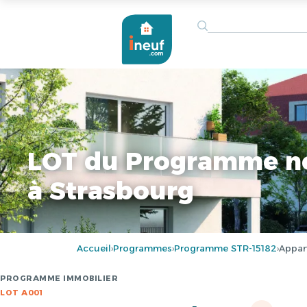
LOT du Programme n
à Strasbourg
Accueil
Programmes
Programme STR-15182
Appar
›
›
›
PROGRAMME IMMOBILIER
LOT A001