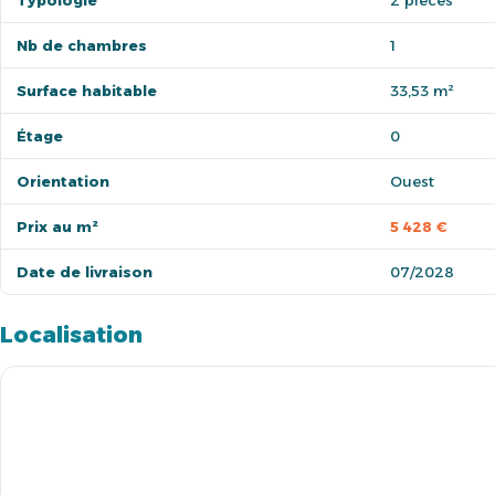
Typologie
2 pièces
Nb de chambres
1
Surface habitable
33,53 m²
Étage
0
Orientation
Ouest
Prix au m²
5 428 €
Date de livraison
07/2028
Localisation