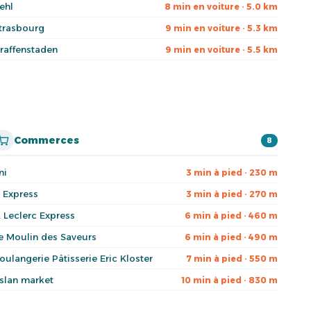
ehl
8 min en voiture · 5.0 km
trasbourg
9 min en voiture · 5.3 km
raffenstaden
9 min en voiture · 5.5 km
Commerces
8
ni
3 min à pied · 230 m
 Express
3 min à pied · 270 m
. Leclerc Express
6 min à pied · 460 m
e Moulin des Saveurs
6 min à pied · 490 m
oulangerie Pâtisserie Eric Kloster
7 min à pied · 550 m
slan market
10 min à pied · 830 m