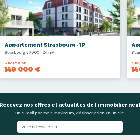
Appartement Strasbourg · 1P
Ap
Strasbourg 67000 · 24 m²
Stra
À PARTIR DE
À PA
149 000 €
14
Recevez nos offres et actualités de l'immobilier neu
Un e-mail par mois maximum, désinscription en un clic.