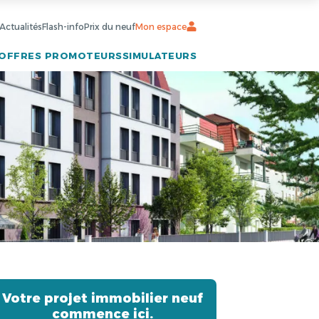
Actualités
Flash-info
Prix du neuf
Mon espace
OFFRES PROMOTEURS
SIMULATEURS
Votre projet immobilier neuf
commence ici.