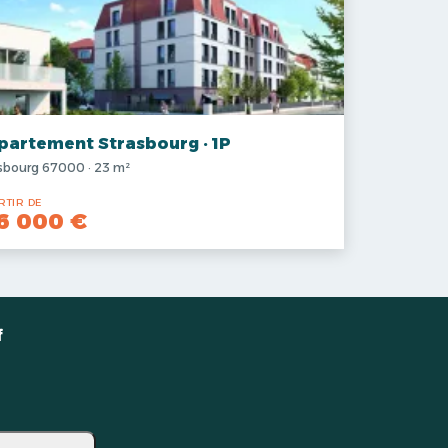
partement Strasbourg · 1P
sbourg 67000 · 23 m²
RTIR DE
6 000 €
f