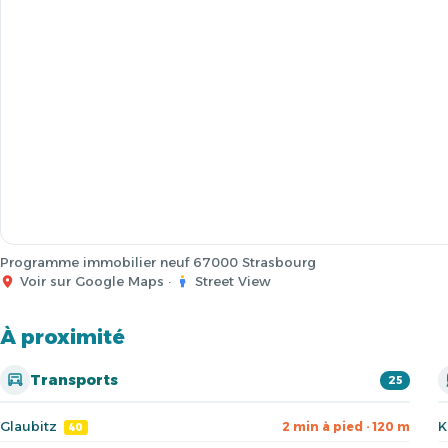
Programme immobilier neuf 67000 Strasbourg
Voir sur Google Maps
·
Street View
À proximité
Transports
25
Glaubitz
K
2 min à pied · 120 m
40