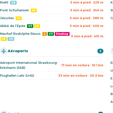
Riehl
K
3 min à pied · 220 m
C8
Pont Schuhansen
S
3 min à pied · 240 m
40
Jésuites
G
5 min à pied · 380 m
40
Abbé de l'Epée
5 min à pied · 400 m
C7
40
Neuhof Rodolphe Reuss
C
C7
FlexHop
5 min à pied · 410 m
40
C8
Aéroports
2
Aéroport International Strasbourg-
E
17 min en voiture · 10.1 km
Entzheim (SXB)
U
Flughafen Lahr (LHA)
33 min en voiture · 20.0 km
E
L
B
A