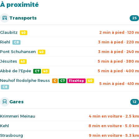
À proximité
Transports
25
Glaubitz
2 min à pied · 120 m
40
Riehl
3 min à pied · 220 m
C8
Pont Schuhansen
3 min à pied · 240 m
40
Jésuites
5 min à pied · 380 m
40
Abbé de l'Epée
5 min à pied · 400 m
C7
40
Neuhof Rodolphe Reuss
C
C7
FlexHop
40
5 min à pied · 410 m
C8
Gares
12
Krimmeri Meinau
4 min en voiture · 2.5 km
Kehl
8 min en voiture · 5.0 km
Strasbourg
9 min en voiture · 5.3 km