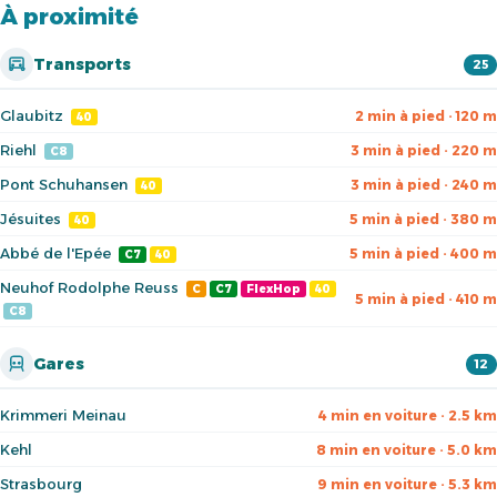
À proximité
Transports
25
Glaubitz
2 min à pied · 120 m
40
Riehl
3 min à pied · 220 m
C8
Pont Schuhansen
3 min à pied · 240 m
40
Jésuites
5 min à pied · 380 m
40
Abbé de l'Epée
5 min à pied · 400 m
C7
40
Neuhof Rodolphe Reuss
C
C7
FlexHop
40
5 min à pied · 410 m
C8
Gares
12
Krimmeri Meinau
4 min en voiture · 2.5 km
Kehl
8 min en voiture · 5.0 km
Strasbourg
9 min en voiture · 5.3 km