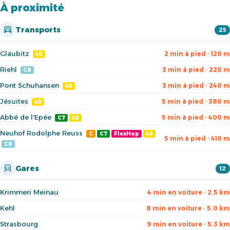
À proximité
Transports
25
Glaubitz
2 min à pied · 120 m
40
Riehl
3 min à pied · 220 m
C8
Pont Schuhansen
3 min à pied · 240 m
40
Jésuites
5 min à pied · 380 m
40
Abbé de l'Epée
5 min à pied · 400 m
C7
40
Neuhof Rodolphe Reuss
C
C7
FlexHop
40
5 min à pied · 410 m
C8
Gares
12
Krimmeri Meinau
4 min en voiture · 2.5 km
Kehl
8 min en voiture · 5.0 km
Strasbourg
9 min en voiture · 5.3 km