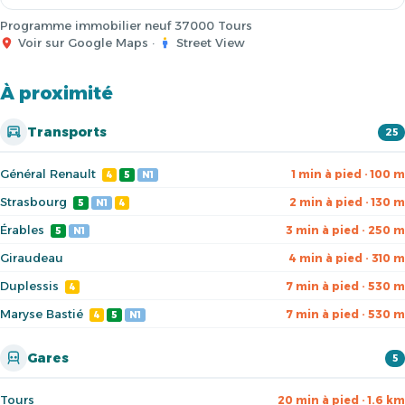
Programme immobilier neuf 37000 Tours
Voir sur Google Maps
·
Street View
À proximité
Transports
25
Général Renault
1 min à pied · 100 m
4
5
N1
Strasbourg
2 min à pied · 130 m
5
N1
4
Érables
3 min à pied · 250 m
5
N1
Giraudeau
4 min à pied · 310 m
Duplessis
7 min à pied · 530 m
4
Maryse Bastié
7 min à pied · 530 m
4
5
N1
Gares
5
Tours
20 min à pied · 1.6 km