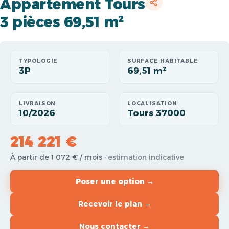
Appartement Tours
3 pièces 69,51 m²
TYPOLOGIE
SURFACE HABITABLE
3P
69,51 m²
LIVRAISON
LOCALISATION
10/2026
Tours 37000
214 221 €
À partir de 1 072 € / mois
· estimation indicative
Poser une option →
Recevoir le plan →
Nous contacter →