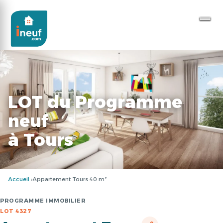
LOT du Programme
neuf
à Tours
Accueil
Appartement Tours 40 m²
PROGRAMME IMMOBILIER
LOT 4327