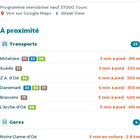
Programme immobilier neuf 37000 Tours
Voir sur Google Maps
·
Street View
À proximité
Transports
25
Milletière
3 min à pied · 210 m
17
53
56
Suède
3 min à pied · 230 m
17
Z.A. d’Oé
4 min à pied · 300 m
56
Danemark
4 min à pied · 350 m
53
56
17
Brassens
5 min à pied · 400 m
17
L'Arche d'Oé
5 min à pied · 410 m
56
Gares
4
Notre-Dame-d'Oé
5 min en voiture · 2.8 km