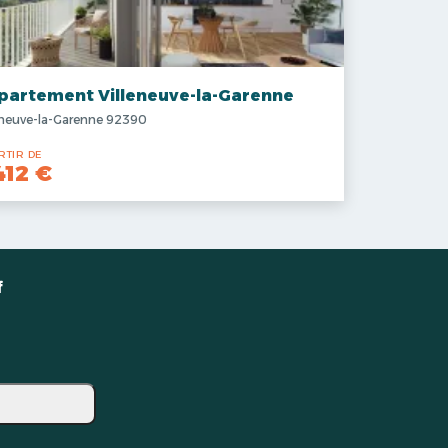
partement Villeneuve-la-Garenne
eneuve-la-Garenne 92390
RTIR DE
412 €
f