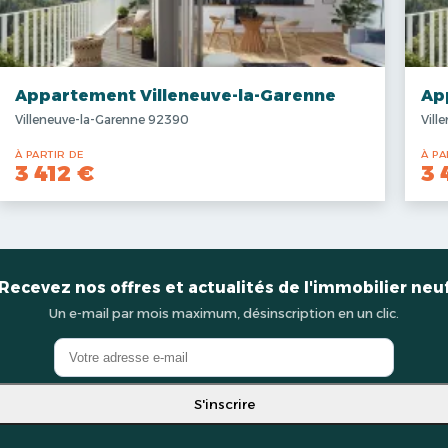
Appartement Villeneuve-la-Garenne
Ap
Villeneuve-la-Garenne 92390
Vill
À PARTIR DE
À PA
3 412 €
3 
Recevez nos offres et actualités de l'immobilier neu
Un e-mail par mois maximum, désinscription en un clic.
S'inscrire