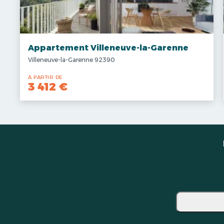
Appartement Villeneuve-la-Garenne
Villeneuve-la-Garenne 92390
À PARTIR DE
3 412 €