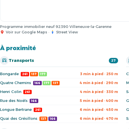
Programme immobilier neuf 92390 Villeneuve-la-Garenne
Voir sur Google Maps
·
Street View
À proximité
Transports
27
Bongarde
C
3 min à pied · 250 m
261
137
177
Quatre Chemins
M
4 min à pied · 290 m
166
177
137
Henri Colin
S
4 min à pied · 330 m
261
Rue des Noëls
G
5 min à pied · 400 m
166
Longue Bertrane
G
6 min à pied · 450 m
261
Quai des Grésillons
S
6 min à pied · 470 m
137
166