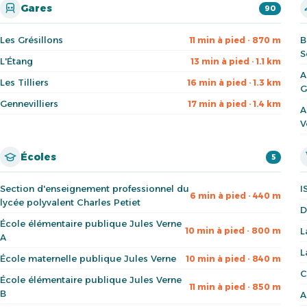
Gares
90
Les Grésillons
B
11 min à pied · 870 m
S
L'Étang
13 min à pied · 1.1 km
A
Les Tilliers
16 min à pied · 1.3 km
G
Gennevilliers
17 min à pied · 1.4 km
A
V
Écoles
5
Section d'enseignement professionnel du
I
6 min à pied · 440 m
lycée polyvalent Charles Petiet
D
École élémentaire publique Jules Verne
10 min à pied · 800 m
L
A
L
École maternelle publique Jules Verne
10 min à pied · 840 m
C
École élémentaire publique Jules Verne
11 min à pied · 850 m
B
A