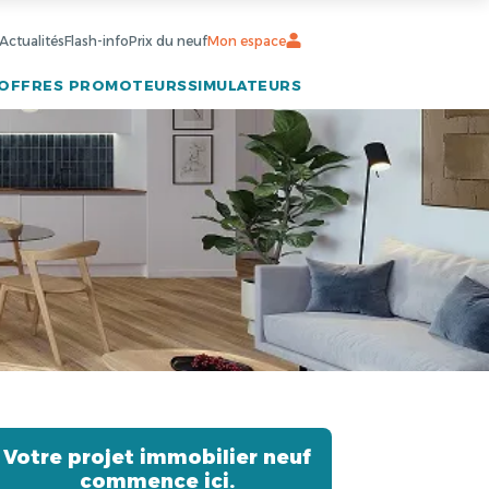
Actualités
Flash-info
Prix du neuf
Mon espace
OFFRES PROMOTEURS
SIMULATEURS
Votre projet immobilier neuf
commence ici.