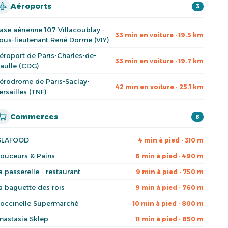
Aéroports
3
ase aérienne 107 Villacoublay -
33 min en voiture · 19.5 km
ous-lieutenant René Dorme (VIY)
éroport de Paris-Charles-de-
33 min en voiture · 19.7 km
aulle (CDG)
érodrome de Paris-Saclay-
42 min en voiture · 25.1 km
ersailles (TNF)
Commerces
8
SLAFOOD
4 min à pied · 310 m
ouceurs & Pains
6 min à pied · 490 m
a passerelle - restaurant
9 min à pied · 750 m
a baguette des rois
9 min à pied · 760 m
occinelle Supermarché
10 min à pied · 800 m
nastasia Sklep
11 min à pied · 850 m