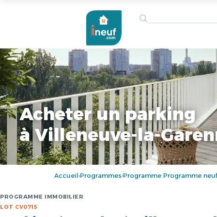
Acheter un parking
à Villeneuve-la-Gare
Accueil
Programmes
Programme Programme neuf 
›
›
PROGRAMME IMMOBILIER
LOT CV0715