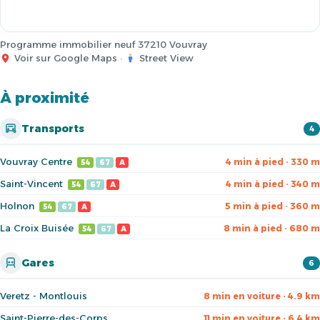
Programme immobilier neuf 37210 Vouvray
Voir sur Google Maps
·
Street View
À proximité
Transports
4
Vouvray Centre
4 min à pied · 330 m
54
67
A
Saint-Vincent
4 min à pied · 340 m
54
67
A
Holnon
5 min à pied · 360 m
54
67
A
La Croix Buisée
8 min à pied · 680 m
54
67
A
Gares
6
Veretz - Montlouis
8 min en voiture · 4.9 km
Saint-Pierre-des-Corps
11 min en voiture · 6.4 km