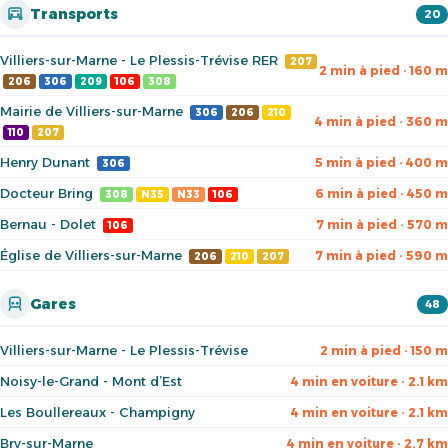
Transports
20
Villiers-sur-Marne - Le Plessis-Trévise RER
207
2 min à pied · 160 m
206
306
209
106
308
Mairie de Villiers-sur-Marne
306
206
210
4 min à pied · 360 m
110
207
Henry Dunant
5 min à pied · 400 m
306
Docteur Bring
6 min à pied · 450 m
308
N35
N33
106
Bernau - Dolet
7 min à pied · 570 m
106
Église de Villiers-sur-Marne
7 min à pied · 590 m
206
210
207
Gares
48
Villiers-sur-Marne - Le Plessis-Trévise
2 min à pied · 150 m
Noisy-le-Grand - Mont d’Est
4 min en voiture · 2.1 km
Les Boullereaux - Champigny
4 min en voiture · 2.1 km
Bry-sur-Marne
4 min en voiture · 2.7 km