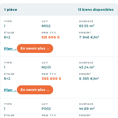
1 pièce
13 biens disponibles
1
M102
65.55 m²
R+2
521 000 €
7 948 €/m²
Plan →
En savoir plus →
1
M201
43.24 m²
R+2
363 000 €
8 395 €/m²
Plan →
En savoir plus →
1
P002
44.89 m²