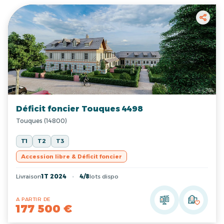
Déficit foncier Touques 4498
Touques (14800)
T1
T2
T3
Accession libre & Déficit foncier
Livraison
1T 2024
4/8
lots dispo
A PARTIR DE
177 500 €