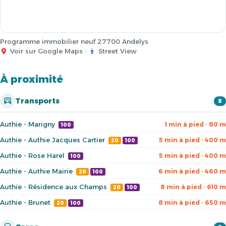
Programme immobilier neuf 27700 Andelys
Voir sur Google Maps
·
Street View
À proximité
Transports
8
Authie - Marigny
1 min à pied · 80 m
100
Authie - Authie Jacques Cartier
5 min à pied · 400 m
20
100
Authie - Rose Harel
5 min à pied · 400 m
100
Authie - Authie Mairie
6 min à pied · 460 m
20
100
Authie - Résidence aux Champs
8 min à pied · 610 m
20
100
Authie - Brunet
8 min à pied · 650 m
20
100