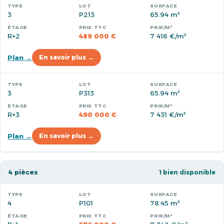
3
P213
65.94 m²
R+2
489 000 €
7 416 €/m²
Plan →
En savoir plus →
3
P313
65.94 m²
R+3
490 000 €
7 431 €/m²
Plan →
En savoir plus →
4 pièces
1 bien disponible
4
P101
78.45 m²