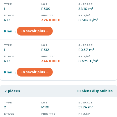
1
P309
38.10 m²
R+3
324 000 €
8 504 €/m²
Plan →
En savoir plus →
1
P312
40.57 m²
R+3
344 000 €
8 479 €/m²
Plan →
En savoir plus →
2 pièces
18 biens disponibles
2
M101
51.74 m²