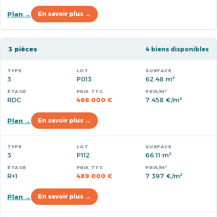
Plan →
En savoir plus →
3 pièces
4 biens disponibles
3
P013
62.48 m²
RDC
466 000 €
7 458 €/m²
Plan →
En savoir plus →
3
P112
66.11 m²
R+1
489 000 €
7 397 €/m²
Plan →
En savoir plus →