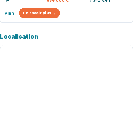
R+1
576 000 €
7 342 €/m²
Plan →
En savoir plus →
Localisation