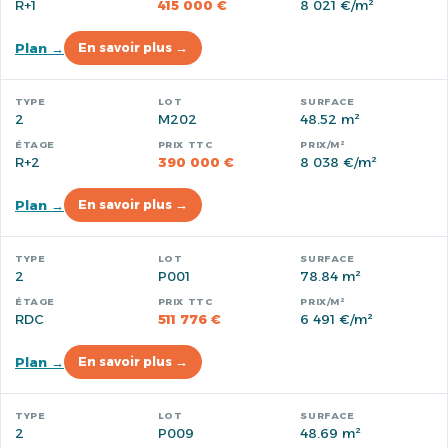
R+1
415 000 €
8 021 €/m²
Plan →
En savoir plus →
2
M202
48.52 m²
R+2
390 000 €
8 038 €/m²
Plan →
En savoir plus →
2
P001
78.84 m²
RDC
511 776 €
6 491 €/m²
Plan →
En savoir plus →
2
P009
48.69 m²