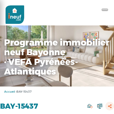
Programme immobilier
neuf Bayonne
· VEFA Pyrénées-
Atlantiques
Accueil
BAY-15437
BAY-15437