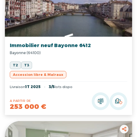
Immobilier neuf Bayonne 6412
Bayonne (64100)
T2
T3
Accession libre & Malraux
Livraison
1T 2025
3/5
lots dispo
A PARTIR DE
253 000 €