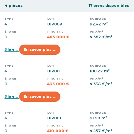
4 pièces
17 biens disponibles
4
01V009
92.42 m²
0
405 000 €
4 382 €/m²
Plan →
En savoir plus →
4
01V011
100.27 m²
0
435 000 €
4 338 €/m²
Plan →
En savoir plus →
4
01V010
91.98 m²
0
410 000 €
4 457 €/m²