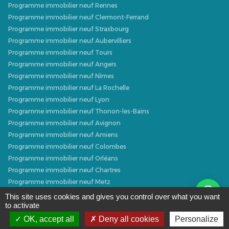
Programme immobilier neuf Rennes
Programme immobilier neuf Clermont-Ferrand
Programme immobilier neuf Strasbourg
Programme immobilier neuf Aubervilliers
Programme immobilier neuf Tours
Programme immobilier neuf Angers
Programme immobilier neuf Nîmes
Programme immobilier neuf La Rochelle
Programme immobilier neuf Lyon
Programme immobilier neuf Thonon-les-Bains
Programme immobilier neuf Avignon
Programme immobilier neuf Amiens
Programme immobilier neuf Colombes
Programme immobilier neuf Orléans
Programme immobilier neuf Chartres
Programme immobilier neuf Metz
Programme immobilier neuf Caen
This site uses cookies and gives you control over what you want
to activate
Programme immobilier neuf Dijon
Programme immobilier neuf Villeurbanne
OK, accept all
Deny all cookies
Personalize
Programme immobilier neuf Narbonne