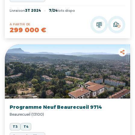
Livraison
3T 2024
7/24
lots dispo
A PARTIR DE
299 000 €
Programme Neuf Beaurecueil 9714
Beaurecueil (13100)
T3
T4