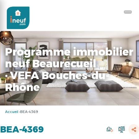
Programme immobilier
neuf Beaurecueil
· VEFA Bouches-du-
Rhône
Accueil
BEA-4369
BEA-4369