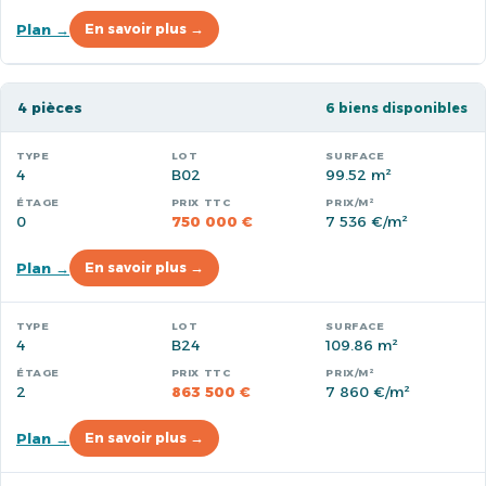
Plan →
En savoir plus →
4 pièces
6 biens disponibles
4
B02
99.52 m²
0
750 000 €
7 536 €/m²
Plan →
En savoir plus →
4
B24
109.86 m²
2
863 500 €
7 860 €/m²
Plan →
En savoir plus →