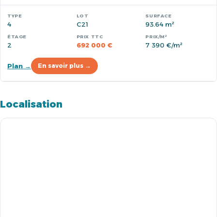
4
C21
93.64 m²
2
692 000 €
7 390 €/m²
Plan →
En savoir plus →
Localisation