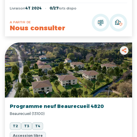
Livraison
4T 2024
0/27
lots dispo
A PARTIR DE
Nous consulter
Programme neuf Beaurecueil 4820
Beaurecueil (13100)
T2
T3
T4
Accession libre