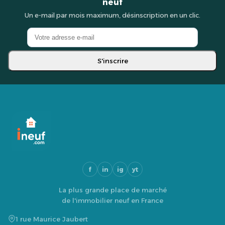
neuf
Un e-mail par mois maximum, désinscription en un clic.
S'inscrire
f
in
ig
yt
La plus grande place de marché
de l'immobilier neuf en France
1 rue Maurice Jaubert