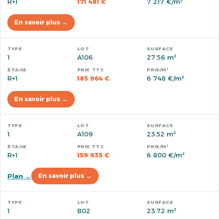
R+1
171 481 €
7 217 €/m²
En savoir plus →
1
A106
27.56 m²
R+1
185 964 €
6 748 €/m²
En savoir plus →
1
A109
23.52 m²
R+1
159 935 €
6 800 €/m²
Plan →
En savoir plus →
1
B02
23.72 m²