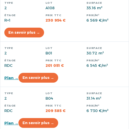
2
A108
35.16 m²
R+1
230 954 €
6 569 €/m²
En savoir plus →
2
B01
30.72 m²
RDC
201 051 €
6 545 €/m²
Plan →
En savoir plus →
2
B04
31.14 m²
RDC
209 585 €
6 730 €/m²
Plan →
En savoir plus →