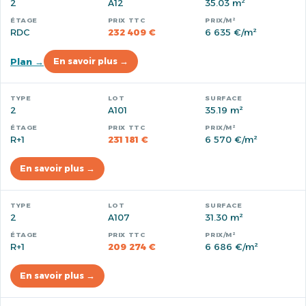
2
A12
35.03 m²
RDC
232 409 €
6 635 €/m²
Plan →
En savoir plus →
2
A101
35.19 m²
R+1
231 181 €
6 570 €/m²
En savoir plus →
2
A107
31.30 m²
R+1
209 274 €
6 686 €/m²
En savoir plus →