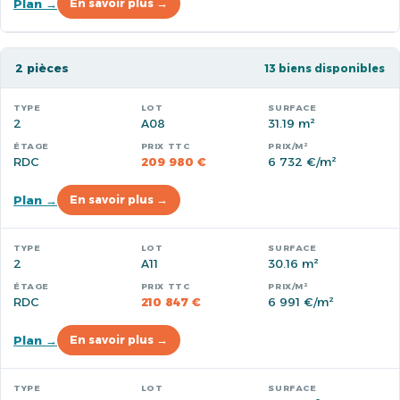
Plan →
En savoir plus →
2 pièces
13 biens disponibles
2
A08
31.19 m²
RDC
209 980 €
6 732 €/m²
Plan →
En savoir plus →
2
A11
30.16 m²
RDC
210 847 €
6 991 €/m²
Plan →
En savoir plus →