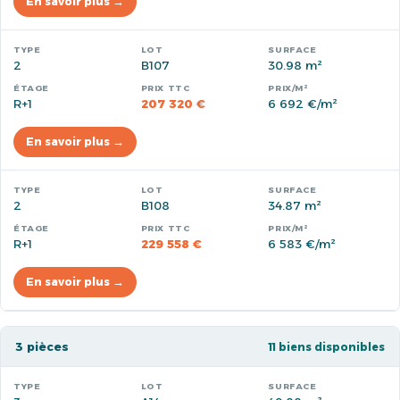
En savoir plus →
2
B107
30.98 m²
R+1
207 320 €
6 692 €/m²
En savoir plus →
2
B108
34.87 m²
R+1
229 558 €
6 583 €/m²
En savoir plus →
3 pièces
11 biens disponibles