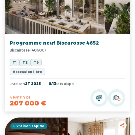
Programme neuf Biscarosse 4652
Biscarrosse (40600)
T1
T2
T3
Accession libre
Livraison
2T 2025
8/13
lots dispo
A PARTIR DE
207 000 €
Livraison rapide