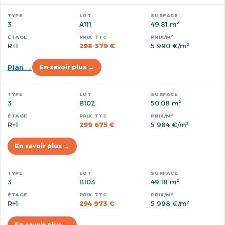
3
A111
49.81 m²
R+1
298 379 €
5 990 €/m²
Plan →
En savoir plus →
3
B102
50.08 m²
R+1
299 675 €
5 984 €/m²
En savoir plus →
3
B103
49.18 m²
R+1
294 973 €
5 998 €/m²
En savoir plus →