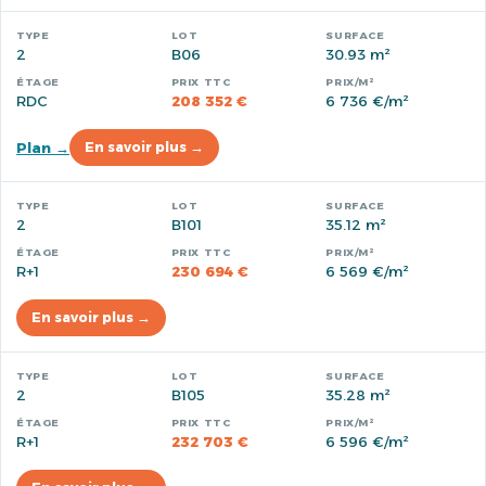
2
B06
30.93 m²
RDC
208 352 €
6 736 €/m²
Plan →
En savoir plus →
2
B101
35.12 m²
R+1
230 694 €
6 569 €/m²
En savoir plus →
2
B105
35.28 m²
R+1
232 703 €
6 596 €/m²