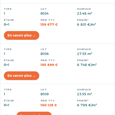
1
B104
23.48 m²
R+1
159 677 €
6 801 €/m²
En savoir plus →
1
B106
27.55 m²
R+1
185 899 €
6 748 €/m²
En savoir plus →
1
B109
23.55 m²
R+1
160 128 €
6 799 €/m²