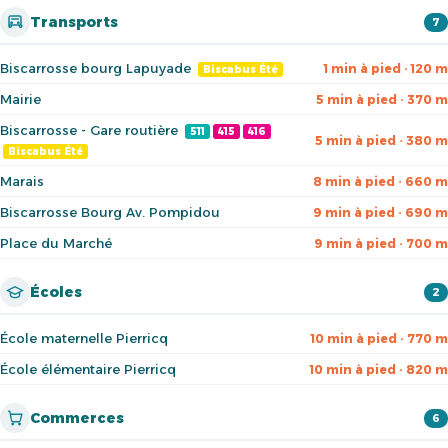
Transports
7
Biscarrosse bourg Lapuyade
1 min à pied · 120 m
Biscabus Été
Mairie
5 min à pied · 370 m
Biscarrosse - Gare routière
511
415
416
5 min à pied · 380 m
Biscabus Été
Marais
8 min à pied · 660 m
Biscarrosse Bourg Av. Pompidou
9 min à pied · 690 m
Place du Marché
9 min à pied · 700 m
Écoles
2
École maternelle Pierricq
10 min à pied · 770 m
École élémentaire Pierricq
10 min à pied · 820 m
Commerces
6