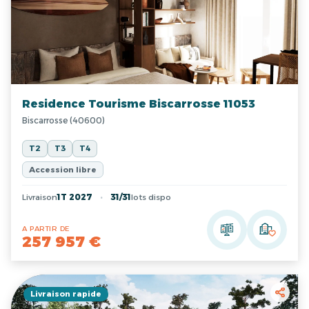
Residence Tourisme Biscarrosse 11053
Biscarrosse (40600)
T2
T3
T4
Accession libre
Livraison
1T 2027
31/31
lots dispo
A PARTIR DE
257 957 €
Livraison rapide