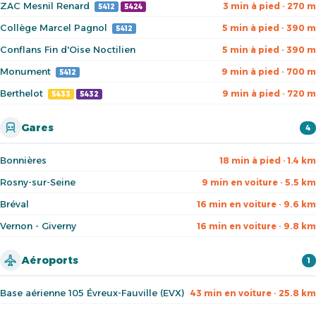
ZAC Mesnil Renard
3 min à pied · 270 m
5412
5424
Collège Marcel Pagnol
5 min à pied · 390 m
5412
Conflans Fin d'Oise Noctilien
5 min à pied · 390 m
Monument
9 min à pied · 700 m
5412
Berthelot
9 min à pied · 720 m
5433
5432
Gares
4
Bonnières
18 min à pied · 1.4 km
Rosny-sur-Seine
9 min en voiture · 5.5 km
Bréval
16 min en voiture · 9.6 km
Vernon - Giverny
16 min en voiture · 9.8 km
Aéroports
1
Base aérienne 105 Évreux-Fauville (EVX)
43 min en voiture · 25.8 km