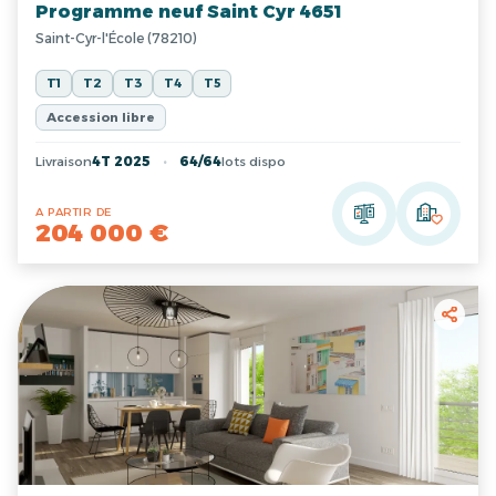
Programme neuf Saint Cyr 4651
Saint-Cyr-l'École (78210)
T1
T2
T3
T4
T5
Accession libre
Livraison
4T 2025
64/64
lots dispo
A PARTIR DE
204 000 €