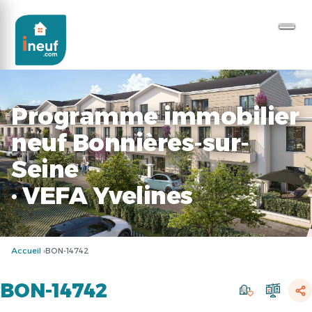
Programme immobilier
neuf Bonnières-sur-
Seine
· VEFA Yvelines
Accueil
BON-14742
BON-14742