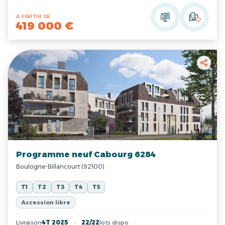
A PARTIR DE
419 000 €
Programme neuf Cabourg 6284
Boulogne-Billancourt (92100)
T1
T2
T3
T4
T5
Accession libre
Livraison
4T 2025
22/22
lots dispo