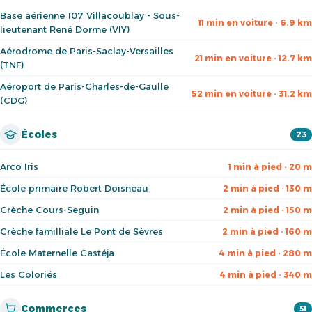
Base aérienne 107 Villacoublay - Sous-
11 min en voiture · 6.9 km
lieutenant René Dorme (VIY)
Aérodrome de Paris-Saclay-Versailles
21 min en voiture · 12.7 km
(TNF)
Aéroport de Paris-Charles-de-Gaulle
52 min en voiture · 31.2 km
(CDG)
Écoles
23
Arco Iris
1 min à pied · 20 m
École primaire Robert Doisneau
2 min à pied · 130 m
Crèche Cours-Seguin
2 min à pied · 150 m
Crèche familliale Le Pont de Sèvres
2 min à pied · 160 m
École Maternelle Castéja
4 min à pied · 280 m
Les Coloriés
4 min à pied · 340 m
Commerces
51