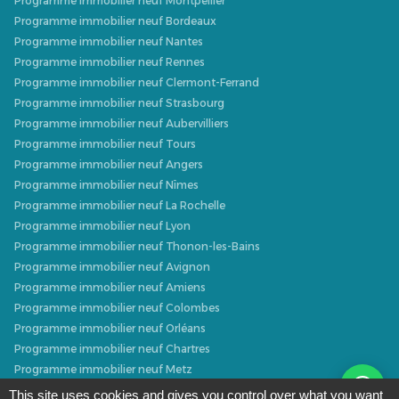
Programme immobilier neuf Montpellier
Programme immobilier neuf Bordeaux
Programme immobilier neuf Nantes
Programme immobilier neuf Rennes
Programme immobilier neuf Clermont-Ferrand
Programme immobilier neuf Strasbourg
Programme immobilier neuf Aubervilliers
Programme immobilier neuf Tours
Programme immobilier neuf Angers
Programme immobilier neuf Nîmes
Programme immobilier neuf La Rochelle
Programme immobilier neuf Lyon
Programme immobilier neuf Thonon-les-Bains
Programme immobilier neuf Avignon
Programme immobilier neuf Amiens
Programme immobilier neuf Colombes
Programme immobilier neuf Orléans
Programme immobilier neuf Chartres
Programme immobilier neuf Metz
Programme immobilier neuf Caen
This site uses cookies and gives you control over what you want