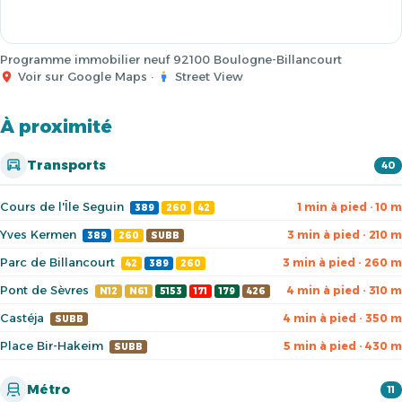
Programme immobilier neuf 92100 Boulogne-Billancourt
Voir sur Google Maps
·
Street View
À proximité
Transports
40
Cours de l'Île Seguin
1 min à pied · 10 m
389
260
42
Yves Kermen
3 min à pied · 210 m
389
260
SUBB
Parc de Billancourt
3 min à pied · 260 m
42
389
260
Pont de Sèvres
4 min à pied · 310 m
N12
N61
5153
171
179
426
Castéja
4 min à pied · 350 m
SUBB
Place Bir-Hakeim
5 min à pied · 430 m
SUBB
Métro
11