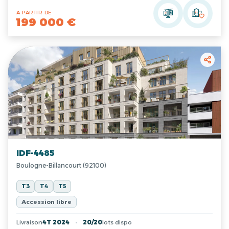
A PARTIR DE
199 000 €
IDF-4485
Boulogne-Billancourt (92100)
T3
T4
T5
Accession libre
Livraison
4T 2024
20/20
lots dispo