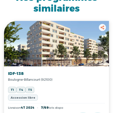
similaires
IDF-138
Boulogne-Billancourt (92100)
T1
T4
T5
Accession libre
Livraison
4T 2024
7/69
lots dispo