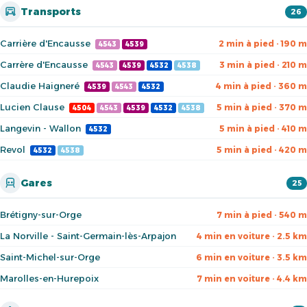
Transports
26
Carrière d'Encausse
2 min à pied · 190 m
4543
4539
Carrère d'Encausse
3 min à pied · 210 m
4543
4539
4532
4538
Claudie Haigneré
4 min à pied · 360 m
4539
4543
4532
Lucien Clause
5 min à pied · 370 m
4504
4543
4539
4532
4538
Langevin - Wallon
5 min à pied · 410 m
4532
Revol
5 min à pied · 420 m
4532
4538
Gares
25
Brétigny-sur-Orge
7 min à pied · 540 m
La Norville - Saint-Germain-lès-Arpajon
4 min en voiture · 2.5 km
Saint-Michel-sur-Orge
6 min en voiture · 3.5 km
Marolles-en-Hurepoix
7 min en voiture · 4.4 km