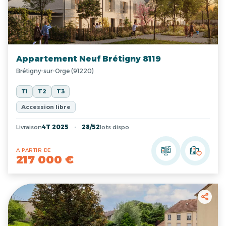
Appartement Neuf Brétigny 8119
Brétigny-sur-Orge (91220)
T1
T2
T3
Accession libre
Livraison
4T 2025
28/52
lots dispo
A PARTIR DE
217 000 €