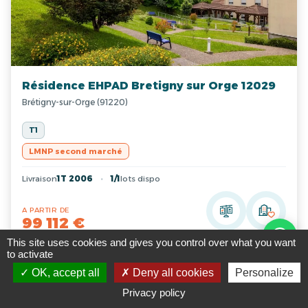
Résidence EHPAD Bretigny sur Orge 12029
Brétigny-sur-Orge (91220)
T1
LMNP second marché
Livraison
1T 2006
1/1
lots dispo
A PARTIR DE
99 112 €
This site uses cookies and gives you control over what you want
to activate
OK, accept all
Deny all cookies
Personalize
Livraison rapide
Privacy policy