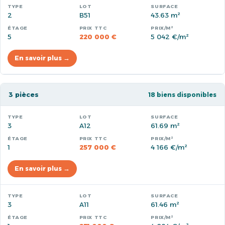
2
B51
43.63 m²
5
220 000 €
5 042 €/m²
En savoir plus →
3 pièces
18 biens disponibles
3
A12
61.69 m²
1
257 000 €
4 166 €/m²
En savoir plus →
3
A11
61.46 m²