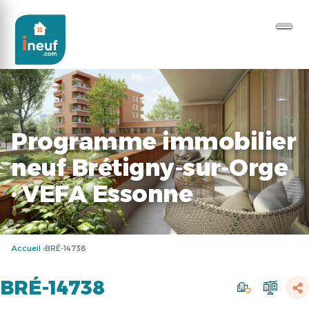
Programme immobilier
neuf Brétigny-sur-Orge
· VEFA Essonne
Accueil
BRÉ-14738
BRÉ-14738