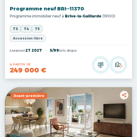
Programme neuf BRI--11370
Programme immobilier neuf à
Brive-la-Gaillarde
(19100)
T3
T4
T5
Accession libre
Livraison
2T 2027
5/99
lots dispo
A PARTIR DE
249 000 €
Avant-première