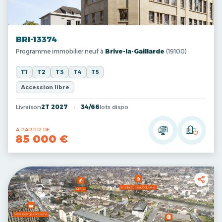
BRI-13374
Programme immobilier neuf à
Brive-la-Gaillarde
(19100)
T1
T2
T3
T4
T5
Accession libre
Livraison
2T 2027
34/66
lots dispo
A PARTIR DE
85 000 €