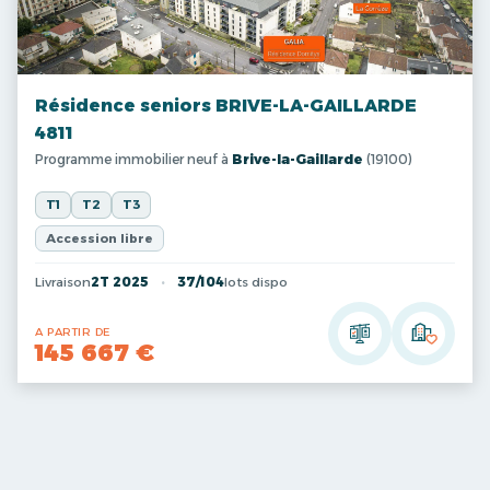
Résidence seniors BRIVE-LA-GAILLARDE
4811
Programme immobilier neuf à
Brive-la-Gaillarde
(19100)
T1
T2
T3
Accession libre
Livraison
2T 2025
37/104
lots dispo
A PARTIR DE
145 667 €