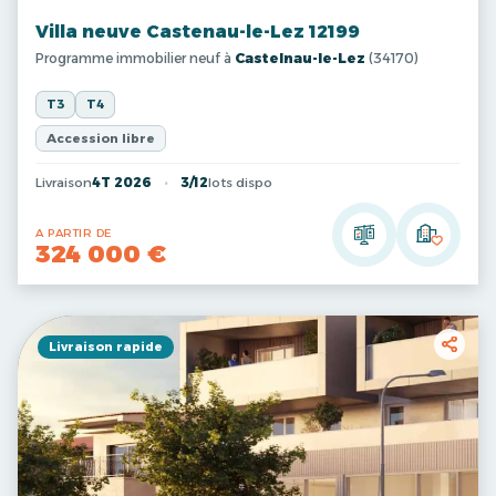
Villa neuve Castenau-le-Lez 12199
Programme immobilier neuf à
Castelnau-le-Lez
(34170)
T3
T4
Accession libre
Livraison
4T 2026
3/12
lots dispo
A PARTIR DE
324 000 €
Livraison rapide