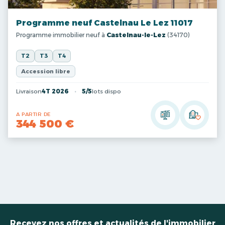
Programme neuf Castelnau Le Lez 11017
Programme immobilier neuf à
Castelnau-le-Lez
(34170)
T2
T3
T4
Accession libre
Livraison
4T 2026
5/5
lots dispo
A PARTIR DE
344 500 €
Recevez nos offres et actualités de l'immobilier