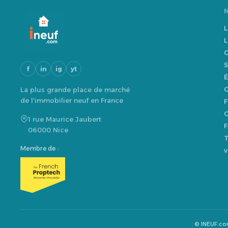
L
L
O
S
f
in
ig
yt
É
O
La plus grande place de marché
de l'immobilier neuf en France
F
G
1 rue Maurice Jaubert
F
06000 Nice
T
Membre de :
v
© INEUF.c