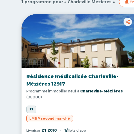
1 programme pour « Charleville Mezieres »
En
Résidence médicalisée Charleville-
Mézières 12917
Programme immobilier neuf à
Charleville-Mézières
(08000)
T1
LMNP second marché
Livraison
2T 2010
1/1
lots dispo