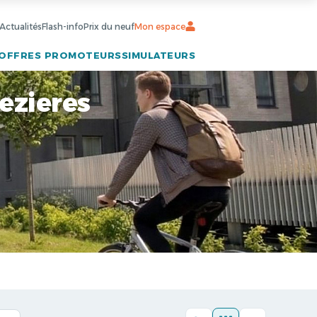
Actualités
Flash-info
Prix du neuf
Mon espace
OFFRES PROMOTEURS
SIMULATEURS
ezieres