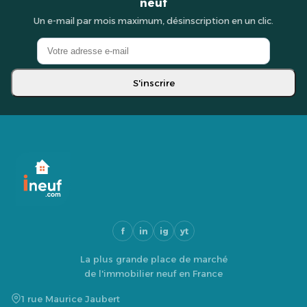
neuf
Un e-mail par mois maximum, désinscription en un clic.
S'inscrire
f
in
ig
yt
La plus grande place de marché
de l'immobilier neuf en France
1 rue Maurice Jaubert