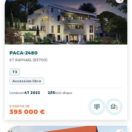
PACA-2480
ST RAPHAEL (83700)
T3
Accession libre
Livraison
4T 2022
2/15
lots dispo
A PARTIR DE
395 000 €