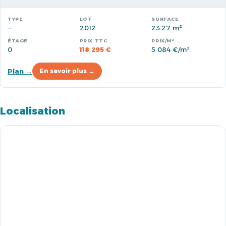
—
2012
23.27 m²
0
118 295 €
5 084 €/m²
Plan →
En savoir plus →
Localisation