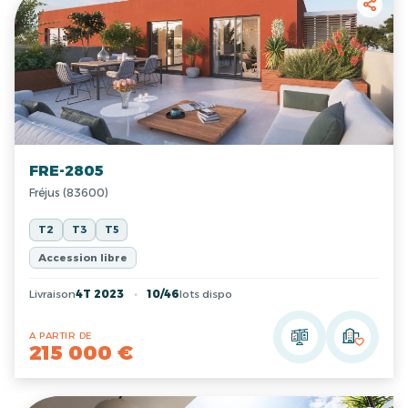
FRE-2805
Fréjus (83600)
T2
T3
T5
Accession libre
Livraison
4T 2023
10/46
lots dispo
A PARTIR DE
215 000 €