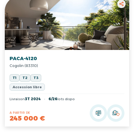
PACA-4120
Cogolin (83310)
T1
T2
T3
Accession libre
Livraison
3T 2024
6/26
lots dispo
A PARTIR DE
245 000 €