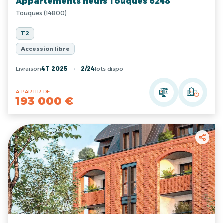
Appartements neufs Touques 6248
Touques (14800)
T2
Accession libre
Livraison
4T 2025
2/24
lots dispo
A PARTIR DE
193 000 €