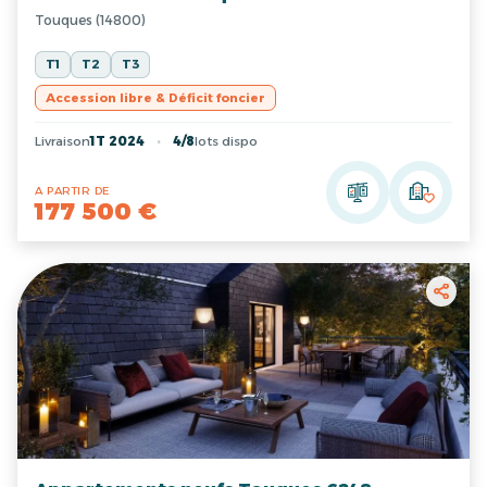
Touques (14800)
T1
T2
T3
Accession libre & Déficit foncier
Livraison
1T 2024
4/8
lots dispo
A PARTIR DE
177 500 €