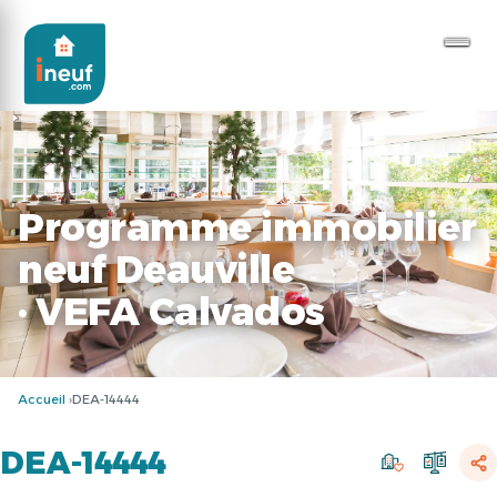
Programme immobilier
neuf Deauville
· VEFA Calvados
Accueil
DEA-14444
DEA-14444