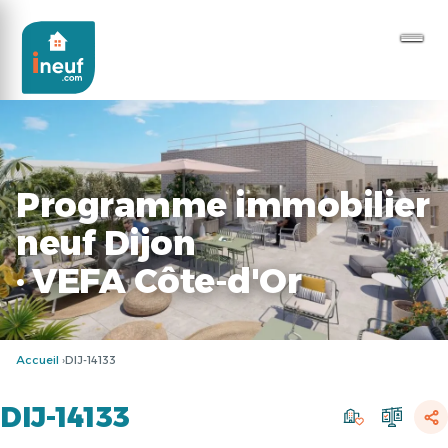
Programme immobilier
neuf Dijon
· VEFA Côte-d'Or
Accueil
DIJ-14133
DIJ-14133