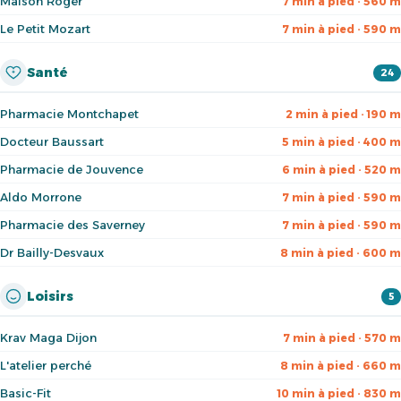
Maison Roger
7 min à pied · 560 m
Le Petit Mozart
7 min à pied · 590 m
Santé
24
Pharmacie Montchapet
2 min à pied · 190 m
Docteur Baussart
5 min à pied · 400 m
Pharmacie de Jouvence
6 min à pied · 520 m
Aldo Morrone
7 min à pied · 590 m
Pharmacie des Saverney
7 min à pied · 590 m
Dr Bailly-Desvaux
8 min à pied · 600 m
Loisirs
5
Krav Maga Dijon
7 min à pied · 570 m
L'atelier perché
8 min à pied · 660 m
Basic-Fit
10 min à pied · 830 m