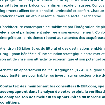
privatif : terrasse, balcon ou jardin en rez-de-chaussée. Conçu
logements allient fonctionnalité, luminosité et confort. Chaq
stationnement, un atout essentiel dans ce secteur recherché.
L’architecture contemporaine, sublimée par l’intégration de pi
élégante et parfaitement intégrée à son environnement. Con
énergétique, la résidence répond aux attentes des acquéreurs 
À environ 30 kilomètres du littoral et des destinations embl
Draguignan bénéficie d’une situation stratégique entre mer et 
son art de vivre, son attractivité économique et son potentiel p
Acheter un appartement neuf à Draguignan (83300), éligible so
opportunité rare pour habiter ou investir sur un secteur prisé d
Contactez dès maintenant les conseillers INEUF.com, spéci
accompagnent dans l’analyse de votre projet, la vérificatio
la comparaison des meilleures opportunités du marché afi
conditions.