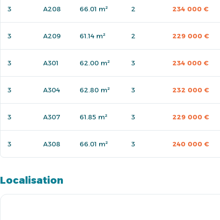
3
A208
66.01 m²
2
234 000 €
3
A209
61.14 m²
2
229 000 €
3
A301
62.00 m²
3
234 000 €
3
A304
62.80 m²
3
232 000 €
3
A307
61.85 m²
3
229 000 €
3
A308
66.01 m²
3
240 000 €
Localisation