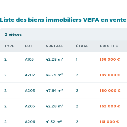
Liste des biens immobiliers VEFA en vente
2 pièces
TYPE
LOT
SURFACE
ÉTAGE
PRIX TTC
2
A105
42.28 m²
1
156 000 €
2
A202
44.29 m²
2
187 000 €
2
A203
47.64 m²
2
180 000 €
2
A205
42.28 m²
2
162 000 €
2
A206
41.32 m²
2
161 000 €