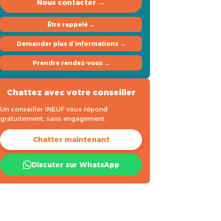
Nous contacter →
Être rappelé →
Demander plus d’informations →
Prendre rendez-vous →
Chattez avec votre conseiller
Un conseiller INEUF vous répond
gratuitement, sans engagement.
Chatter maintenant
Discuter sur WhatsApp