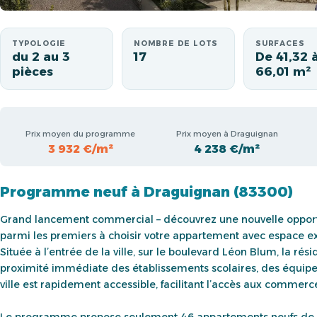
TYPOLOGIE
NOMBRE DE LOTS
SURFACES
du 2 au 3
17
De 41,32 
pièces
66,01 m²
Prix moyen du programme
Prix moyen à Draguignan
3 932 €/m²
4 238 €/m²
Programme neuf à Draguignan (83300)
Grand lancement commercial – découvrez une nouvelle opport
parmi les premiers à choisir votre appartement avec espace ext
Située à l’entrée de la ville, sur le boulevard Léon Blum, la ré
proximité immédiate des établissements scolaires, des équipem
ville est rapidement accessible, facilitant l’accès aux commerce
Le programme propose seulement 46 appartements neufs de 2 e