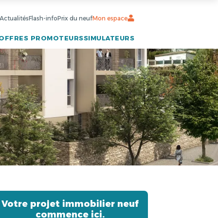
Actualités
Flash-info
Prix du neuf
Mon espace
OFFRES PROMOTEURS
SIMULATEURS
Votre projet immobilier neuf
commence ici.