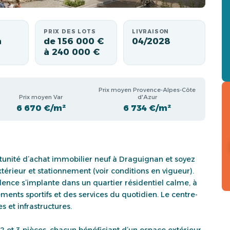
PRIX DES LOTS
LIVRAISON
à
de 156 000 €
04/2028
à 240 000 €
Prix moyen Provence-Alpes-Côte
Prix moyen Var
d'Azur
6 670 €/m²
6 734 €/m²
unité d’achat immobilier neuf à Draguignan et soyez
érieur et stationnement (voir conditions en vigueur).
sidence s’implante dans un quartier résidentiel calme, à
ents sportifs et des services du quotidien. Le centre-
s et infrastructures.
t 3 pièces, chacun bénéficiant d’un espace extérieur