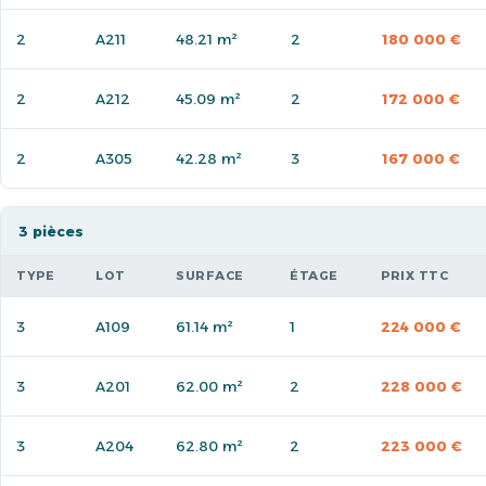
2
A211
48.21 m²
2
180 000 €
2
A212
45.09 m²
2
172 000 €
2
A305
42.28 m²
3
167 000 €
3 pièces
TYPE
LOT
SURFACE
ÉTAGE
PRIX TTC
3
A109
61.14 m²
1
224 000 €
3
A201
62.00 m²
2
228 000 €
3
A204
62.80 m²
2
223 000 €