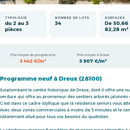
TYPOLOGIE
NOMBRE DE LOTS
SURFACES
du 2 au 3
34
De 50,66
pièces
82,28 m²
Prix moyen du programme
Prix moyen à Dreux
3 442 €/m²
3 907 €/m²
Programme neuf à Dreux (28100)
Surplombant le centre historique de Dreux, dont il offre une vu
verdure qui offre au promeneur des sentiers arborés jalonnés 
C’est dans ce cadre idyllique que la résidence seniors vous att
Avec deux zones commerciales à moins de 5 minutes et le centre
idéalement situé pour tous vos besoins du quotidien.
La résidence propose 5 modèles de maisons pour répondre à vo