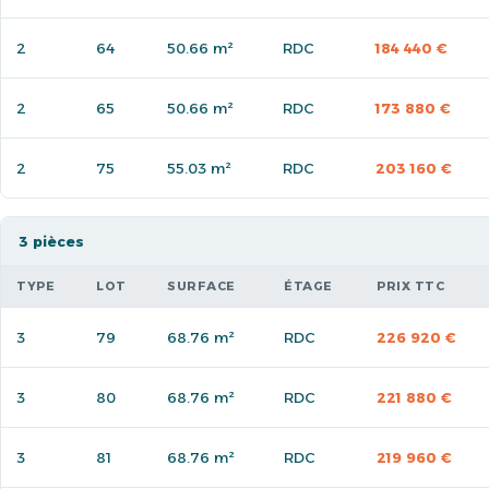
2
64
50.66 m²
RDC
184 440 €
2
65
50.66 m²
RDC
173 880 €
2
75
55.03 m²
RDC
203 160 €
3 pièces
TYPE
LOT
SURFACE
ÉTAGE
PRIX TTC
3
79
68.76 m²
RDC
226 920 €
3
80
68.76 m²
RDC
221 880 €
3
81
68.76 m²
RDC
219 960 €