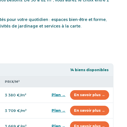
tés pour votre quotidien : espaces bien-être et forme,
vités de jardinage et services à la carte.
14 biens disponibles
PRIX/M²
Plan →
3 380 €/m²
En savoir plus →
Plan →
3 709 €/m²
En savoir plus →
Plan →
3 669 €/m²
En savoir plus →