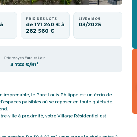
PRIX DES LOTS
LIVRAISON
 à
de 171 240 € à
03/2025
262 560 €
Prix moyen Eure-et-Loir
3 722 €/m²
e imprenable, le Parc Louis-Philippe est un écrin de
d’espaces paisibles où se reposer en toute quiétude.
end.
-ville à proximité, votre Village Résidentiel est
s besoins. De 50 à 82 m², vous aurez le choix entre 2