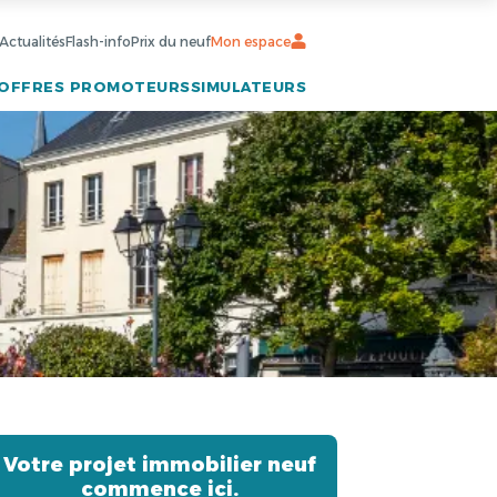
Actualités
Flash-info
Prix du neuf
Mon espace
OFFRES PROMOTEURS
SIMULATEURS
Votre projet immobilier neuf
commence ici.