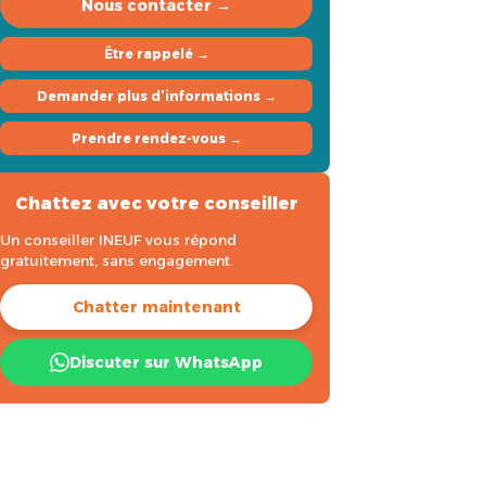
Nous contacter →
Être rappelé →
Demander plus d’informations →
Prendre rendez-vous →
Chattez avec votre conseiller
Un conseiller INEUF vous répond
gratuitement, sans engagement.
Chatter maintenant
Discuter sur WhatsApp