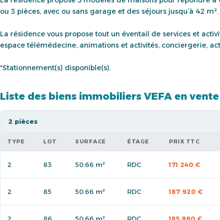
ou 3 pièces, avec ou sans garage et des séjours jusqu’à 42 m².
La résidence vous propose tout un éventail de services et activi
espace télémédecine, animations et activités, conciergerie, acti
*Stationnement(s) disponible(s).
Liste des biens immobiliers VEFA en vente
2 pièces
TYPE
LOT
SURFACE
ÉTAGE
PRIX TTC
2
83
50.66 m²
RDC
171 240 €
2
85
50.66 m²
RDC
187 920 €
2
86
50.66 m²
RDC
185 880 €