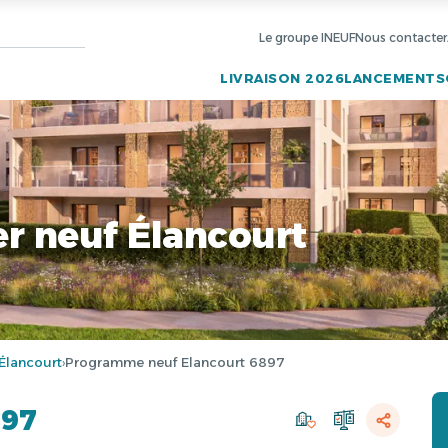
Le groupe INEUF
Nous contacter
LIVRAISON 2026
LANCEMENTS
r neuf Élancourt
Élancourt
Programme neuf Elancourt 6897
›
897