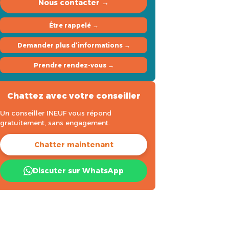
Nous contacter →
Être rappelé →
Demander plus d’informations →
Prendre rendez-vous →
Chattez avec votre conseiller
Un conseiller INEUF vous répond
gratuitement, sans engagement.
Chatter maintenant
Discuter sur WhatsApp