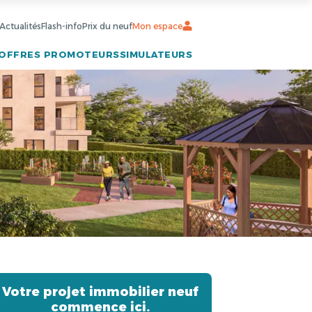
Actualités
Flash-info
Prix du neuf
Mon espace
OFFRES PROMOTEURS
SIMULATEURS
Votre projet immobilier neuf
commence ici.