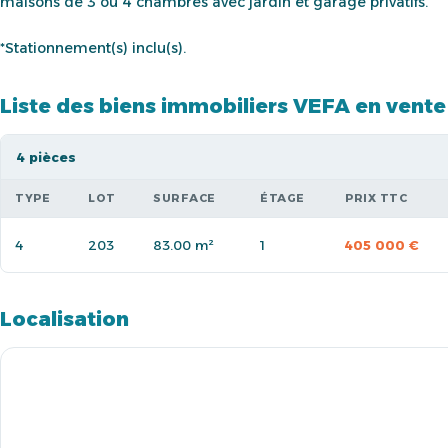
maisons de 3 ou 4 chambres avec jardin et garage privatifs.
*Stationnement(s) inclu(s).
Liste des biens immobiliers VEFA en vente
4 pièces
TYPE
LOT
SURFACE
ÉTAGE
PRIX TTC
4
203
83.00 m²
1
405 000 €
Localisation