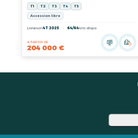
T1
T2
T3
T4
T5
Accession libre
Livraison
4T 2025
64/64
lots dispo
A PARTIR DE
204 000 €