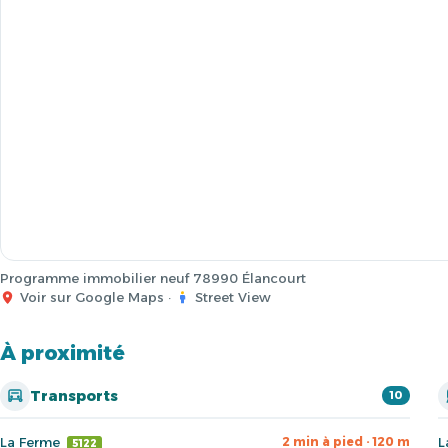
Programme immobilier neuf 78990 Élancourt
Voir sur Google Maps
·
Street View
À proximité
Transports
10
La Ferme
L
2 min à pied · 120 m
5122