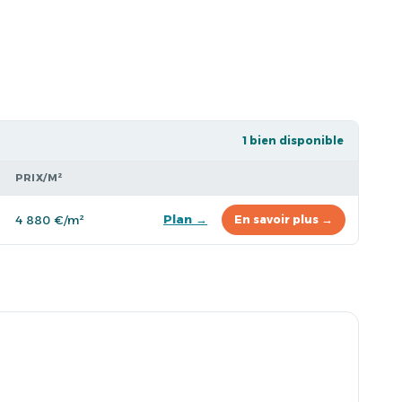
1 bien disponible
PRIX/M²
Plan →
4 880 €/m²
En savoir plus →