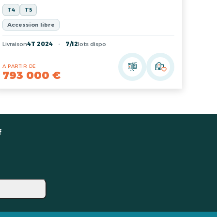
T4
T5
Accession libre
Livraison
4T 2024
7/12
lots dispo
A PARTIR DE
793 000 €
f