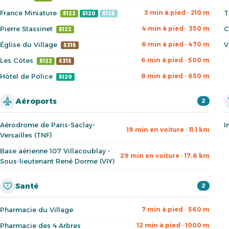
France Miniature
T
3 min à pied · 210 m
5122
5120
5125
Pierre Stassinet
C
4 min à pied · 350 m
5122
Église du Village
V
6 min à pied · 470 m
5315
Les Côtes
6 min à pied · 500 m
5122
5315
Hôtel de Police
8 min à pied · 650 m
5120
Aéroports
2
Aérodrome de Paris-Saclay-
I
19 min en voiture · 11.1 km
Versailles (TNF)
Base aérienne 107 Villacoublay -
29 min en voiture · 17.6 km
Sous-lieutenant René Dorme (VIY)
Santé
2
Pharmacie du Village
7 min à pied · 560 m
Pharmacie des 4 Arbres
12 min à pied · 1000 m