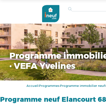
Programme immobilie
· VEFA Yvelines
Accueil
Programmes
Programme immobilier neuf
›
›
›
Programme neuf Elancourt 6