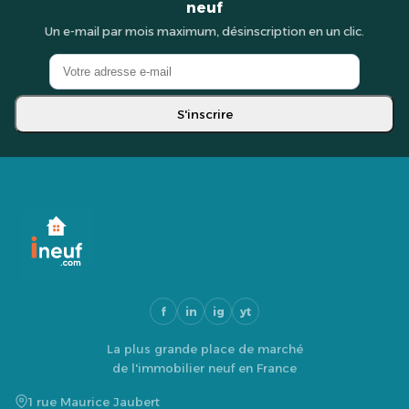
neuf
Un e-mail par mois maximum, désinscription en un clic.
S'inscrire
f
in
ig
yt
La plus grande place de marché
de l'immobilier neuf en France
1 rue Maurice Jaubert