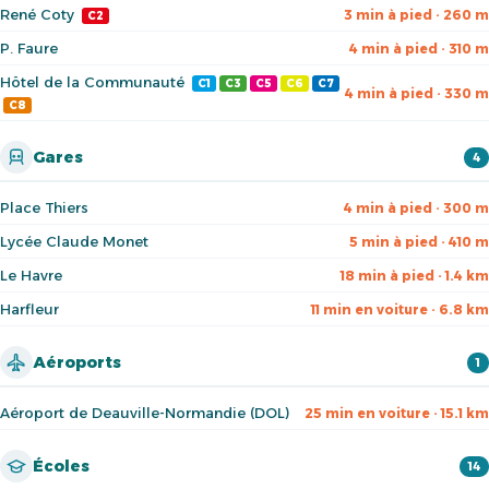
René Coty
3 min à pied · 260 m
C2
P. Faure
4 min à pied · 310 m
Hôtel de la Communauté
C1
C3
C5
C6
C7
4 min à pied · 330 m
C8
Gares
4
Place Thiers
4 min à pied · 300 m
Lycée Claude Monet
5 min à pied · 410 m
Le Havre
18 min à pied · 1.4 km
Harfleur
11 min en voiture · 6.8 km
Aéroports
1
Aéroport de Deauville-Normandie (DOL)
25 min en voiture · 15.1 km
Écoles
14