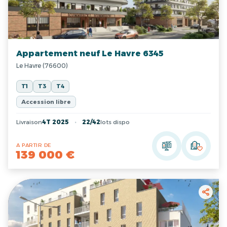
Appartement neuf Le Havre 6345
Le Havre (76600)
T1
T3
T4
Accession libre
Livraison
4T 2025
22/42
lots dispo
A PARTIR DE
139 000 €