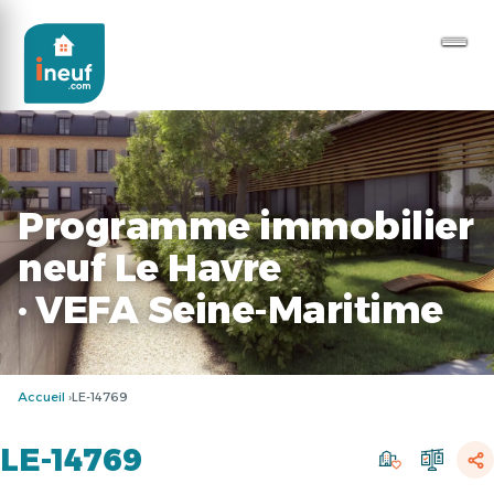
Programme immobilier
neuf Le Havre
· VEFA Seine-Maritime
Accueil
LE-14769
LE-14769