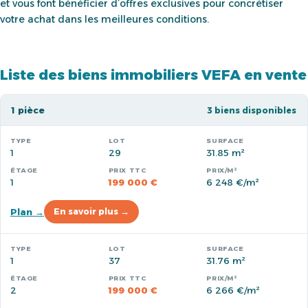
et vous font bénéficier d’offres exclusives pour concrétiser
votre achat dans les meilleures conditions.
Liste des biens immobiliers VEFA en vente
1 pièce
3 biens disponibles
1
29
31.85 m²
1
199 000 €
6 248 €/m²
Plan →
En savoir plus →
1
37
31.76 m²
2
199 000 €
6 266 €/m²