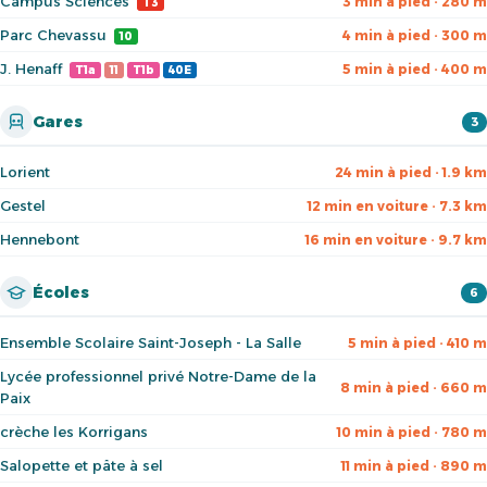
Campus Sciences
3 min à pied · 280 m
T3
Parc Chevassu
4 min à pied · 300 m
10
J. Henaff
5 min à pied · 400 m
T1a
11
T1b
40E
Gares
3
Lorient
24 min à pied · 1.9 km
Gestel
12 min en voiture · 7.3 km
Hennebont
16 min en voiture · 9.7 km
Écoles
6
Ensemble Scolaire Saint-Joseph - La Salle
5 min à pied · 410 m
Lycée professionnel privé Notre-Dame de la
8 min à pied · 660 m
Paix
crèche les Korrigans
10 min à pied · 780 m
Salopette et pâte à sel
11 min à pied · 890 m