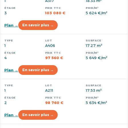
1
A317
18.33 m²
3
103 080 €
5 624 €/m²
Plan →
En savoir plus →
1
A406
17.27 m²
4
97 560 €
5 649 €/m²
Plan →
En savoir plus →
1
A211
17.53 m²
2
98 760 €
5 634 €/m²
Plan →
En savoir plus →