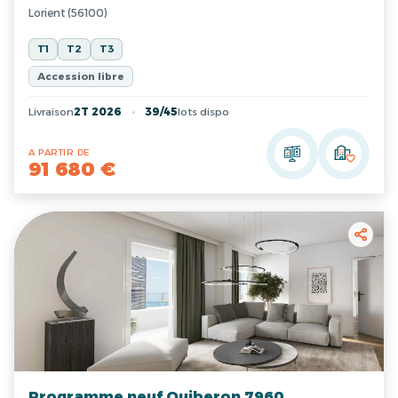
Lorient (56100)
T1
T2
T3
Accession libre
Livraison
2T 2026
39/45
lots dispo
A PARTIR DE
91 680 €
Programme neuf Quiberon 7960