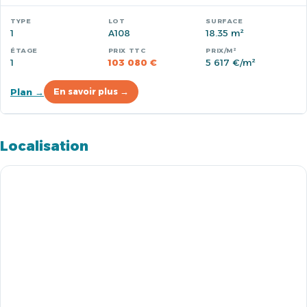
1
A108
18.35 m²
1
103 080 €
5 617 €/m²
Plan →
En savoir plus →
Localisation