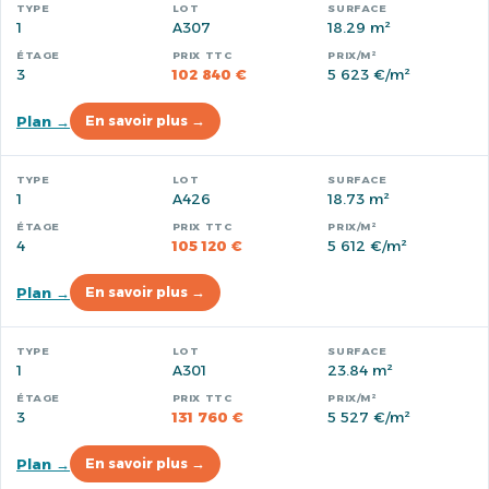
1
A307
18.29 m²
3
102 840 €
5 623 €/m²
Plan →
En savoir plus →
1
A426
18.73 m²
4
105 120 €
5 612 €/m²
Plan →
En savoir plus →
1
A301
23.84 m²
3
131 760 €
5 527 €/m²
Plan →
En savoir plus →