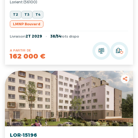
Lorient (56100)
T2
T3
T4
LMNP Bouvard
Livraison
2T 2029
38/54
lots dispo
A PARTIR DE
162 000 €
LOR-15196